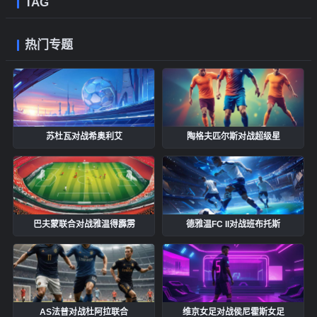
TAG
热门专题
苏杜瓦对战希奥利艾
陶格夫匹尔斯对战超级星
巴夫蒙联合对战雅温得霹雳
德雅温FC II对战班布托斯
AS法普对战杜阿拉联合
维京女足对战侯尼霍斯女足