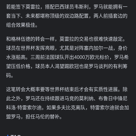
若能签下莫雷拉，搭配巴西球员韦斯利，罗马就能拥有一
套当下、未来都堪称顶级的双边路配置，两人前插套边的
组合效果极佳。
和格林伍德的转会一样，莫雷拉的交易也很难快速敲定。
球员在世界杯发挥亮眼，尤其是对阵塞内加尔一战，身价
水涨船高。三周前法国球队开出4000万欧元标价，罗马希
望压低价格，球员本人渴望踢欧冠也是罗马谈判的有利筹
码。
这笔转会大概率要等世界杯结束后才会有实质性进展。除
此之外，罗马还在持续跟进马竞的莫利纳、布鲁日中锋尼
科洛·特雷索尔迪。如果多夫比克离队，特雷索尔迪就会加
盟罗马，担任马伦的替补。