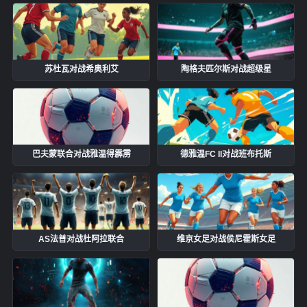
苏杜瓦对战希奥利艾
陶格夫匹尔斯对战超级星
巴夫蒙联合对战雅温得霹雳
德雅温FC II对战班布托斯
AS法普对战杜阿拉联合
维京女足对战侯尼霍斯女足