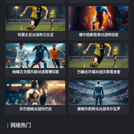
利恩女足对战布兰女足
维尔纽斯投资对战特拉凯
纳姆古戈俱乐部对战塔博拉联
巴赫达尔城对战沃莱塔迪查
苏尔团结对战玛巴拉
谢格尔凯特马对战韦尔瓦罗
网络热门