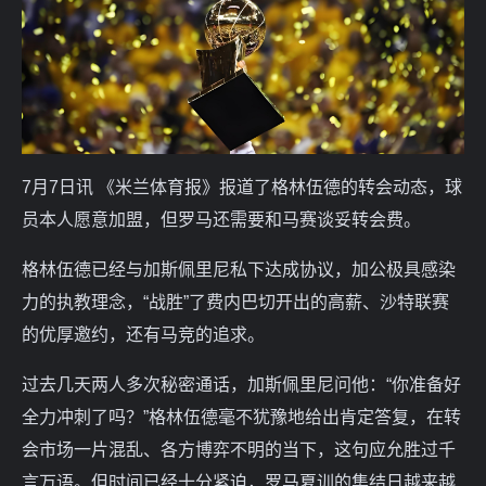
7月7日讯 《米兰体育报》报道了格林伍德的转会动态，球
员本人愿意加盟，但罗马还需要和马赛谈妥转会费。
格林伍德已经与加斯佩里尼私下达成协议，加公极具感染
力的执教理念，“战胜”了费内巴切开出的高薪、沙特联赛
的优厚邀约，还有马竞的追求。
过去几天两人多次秘密通话，加斯佩里尼问他：“你准备好
全力冲刺了吗？”格林伍德毫不犹豫地给出肯定答复，在转
会市场一片混乱、各方博弈不明的当下，这句应允胜过千
言万语。但时间已经十分紧迫，罗马夏训的集结日越来越