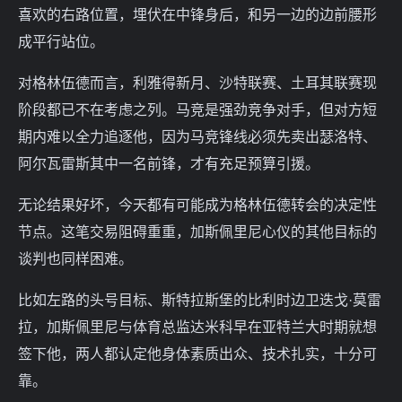
喜欢的右路位置，埋伏在中锋身后，和另一边的边前腰形
成平行站位。
对格林伍德而言，利雅得新月、沙特联赛、土耳其联赛现
阶段都已不在考虑之列。马竞是强劲竞争对手，但对方短
期内难以全力追逐他，因为马竞锋线必须先卖出瑟洛特、
阿尔瓦雷斯其中一名前锋，才有充足预算引援。
无论结果好坏，今天都有可能成为格林伍德转会的决定性
节点。这笔交易阻碍重重，加斯佩里尼心仪的其他目标的
谈判也同样困难。
比如左路的头号目标、斯特拉斯堡的比利时边卫迭戈·莫雷
拉，加斯佩里尼与体育总监达米科早在亚特兰大时期就想
签下他，两人都认定他身体素质出众、技术扎实，十分可
靠。