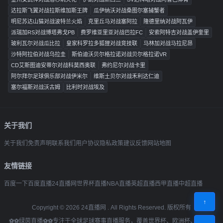
达拉斯飞翼对战拉斯维加斯王牌
瓜伊纳沃对战桑图尔塞捕蟹者
明尼苏达山猫对战波特兰火焰
克里丘马对战塞阿拉
隆德里纳对战阿瓦伊
派瑞加RS对战博塔弗戈PB
费罗维亚里亚对战巴拉FC
安索阿特吉对战盖伊奎里
玻利瓦尔对战瓜比拉
皇家科罗拉多狐狸对战竞技联
马林加对战马拉尼昂
沙特阿拉伯对战乌拉圭
斯伯迪沃贝尔格拉诺对战贝尔格拉诺VR
CD艾斯图迪安蒂尔对战科莫西奥联
弗约尼尔对战卡里
阿尔拜尔足球俱乐部对战伊米尔
维斯土贝尔对战禾利达仁迪
塞尔福斯对战沃古姆
比利时对战埃及
关于我们
关于我们
免责声明
联系我们
用户协议
隐私政策
建议反馈
网站地图
友情链接
百度一下
百度直播
24直播网
世界杯直播
NBA直播
英超直播
西甲直播
中超直播
↑
Copyright ©
2026
24直播网
. All Rights Reserved. 版权所有
⚽⚽绿茵直播⚽⚽专注于全球足球赛事直播服务，覆盖世界杯、欧洲杯、英超、