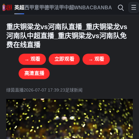
☰
英超
西甲
意甲
德甲
法甲
中超
WNBA
CBA
NBA
重庆铜梁龙vs河南队直播_重庆铜梁龙vs
河南队中超直播_重庆铜梁龙vs河南队免
费在线直播
→ 观看
立即观看
→ 观看
高清直播
绿茵直播
2026-07-07 17:39:23
足球新闻