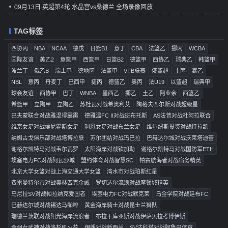
09月13日 英超第4轮 水晶宫vs桑德兰 全场录像回放
TAG标签
西协丙
NBA
NCAA
德戊
日篮B1
意丁
CBA
法篮乙
挪丙
WCBA
国际友谊
美乙2
意篮甲
西篮甲
日篮B2
德篮甲
西协乙
瑞典乙
韩篮甲
波兰丁
俄乙B
瑞士甲
德地区
法篮甲
VTB联赛
俄篮超
土丙
泰乙
NBL
意丙
丹麦丁
巴西甲
捷丙
德篮乙
奥丙
法U19
以篮超
瑞典甲
球会友谊
西协甲
巴丁
WNBA
墨西乙
挪乙
土乙
阿业余
西篮乙
希篮甲
立陶甲
立陶乙
苏杜瓦对战希奥利艾
陶格夫匹尔斯对战超级星
巴夫蒙联合对战雅温得霹雳
德雅温FC II对战班布托斯
AS法普对战杜阿拉联合
维京女足对战侯尼霍斯女足
利恩女足对战布兰女足
维尔纽斯投资对战特拉凯
纳姆古戈俱乐部对战塔博拉联
苏尔团结对战玛巴拉
巴赫达尔城对战沃莱塔迪查
谢格尔凯特马对战韦尔瓦罗
太阳海岸对战钦加勒
谢格尔凯特马对战国防军ETH
埃塞电力FC对战阿瓦沙城
盟约体育对战智慧SC
帕赛航海者对战宿务精英
北京大学女篮对战上海交通大学女篮
湾水市对战珀斯红星
费雷曼特尔市对战奥林匹克金威
罗切达尔流浪对战摩顿城精英
马尼拉SV对战帕拉纳克爱国者
埃塞电力FC对战默克莱
乌金学院对战廷布FC
巴赫达尔城对战锡达马咖啡
黄金海岸骑士对战昆士兰狮队
瑞德兰茨联对战阳光海岸流浪者
布拉干库亚斯对战伊萨贝拉考博伊斯
金州女武神对战洛杉矶火花
伊朗对战新西兰
SV达科塔对战阿鲁巴体育