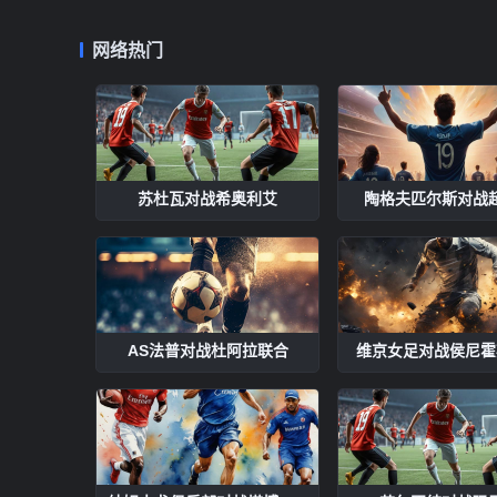
网络热门
苏杜瓦对战希奥利艾
陶格夫匹尔斯对战
AS法普对战杜阿拉联合
维京女足对战侯尼霍