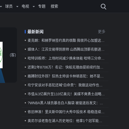
球员
电视
专题
搜索
最新新闻
更多
麦克朗：和赫罗纳签约真的很酷 我很开心加盟这支球队
媒体人：江苏交易得到原帅 山西腾出顶薪名额进行下一步交易
(客)
哈特训练师：上场时间减少换来体能 哈特三分命中率因此提高到41%
还剩2年8706万！名记：快船无理由提前续约加兰 瓦格勒乃未来基石
胳膊肘往外拐？狂热主帅谈卡林顿恶犯：她不是故意的 防守得强硬
坎宁安谈对手恶犯还喊“白命贵”：我做这动作也被驱 别打种族牌
市值从3亿飙升至110亿美元！美媒不爽勇士战略重心从库里身上转移
?WNBA黑人球员暴击白人脑袋 被驱逐后发文：白人有特权！
依旧神准！里夫斯中国行大秀中投技术 稳稳连续命中17球
奥尼尔谈老詹在湖人历史地位：他拿1个冠军能上桌 但坐不了中间位