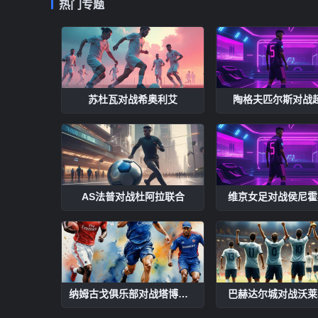
热门专题
苏杜瓦对战希奥利艾
陶格夫匹尔斯对战
AS法普对战杜阿拉联合
维京女足对战侯尼霍
纳姆古戈俱乐部对战塔博拉联
巴赫达尔城对战沃莱