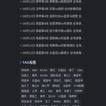
09月13日 德甲第3轮 弗赖堡vs斯图加特 全场录像回放
09月13日 法甲第4轮 尼斯vs南特 全场录像回放
09月13日 西甲第4轮 皇家社会vs皇家马德里 全场录像回放
09月13日 英超第4轮 伯恩茅斯vs布莱顿 全场录像回放
09月13日 英超第4轮 纽卡斯尔联vs狼队 全场录像回放
09月13日 英超第4轮 富勒姆vs利兹联 全场录像回放
09月13日 英超第4轮 埃弗顿vs阿斯顿维拉 全场录像回放
09月13日 英超第4轮 水晶宫vs桑德兰 全场录像回放
TAG标签
西协丙
NBA
NCAA
德戊
日篮B1
意丁
CBA
法篮乙
挪丙
WCBA
国际友谊
美乙2
意篮甲
西篮甲
日篮B2
德篮甲
西协乙
瑞典乙
韩篮甲
波兰丁
俄乙B
瑞士甲
德地区
法篮甲
VTB联赛
俄篮超
土丙
泰乙
NBL
意丙
丹麦丁
巴西甲
捷丙
德篮乙
奥丙
法U19
以篮超
瑞典甲
球会友谊
西协甲
巴丁
WNBA
墨西乙
挪乙