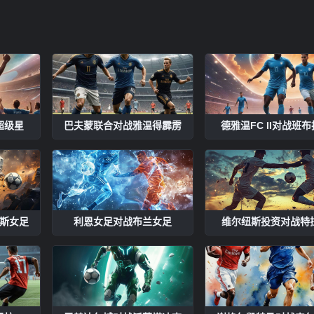
超级星
巴夫蒙联合对战雅温得霹雳
德雅温FC II对战班
斯女足
利恩女足对战布兰女足
维尔纽斯投资对战特