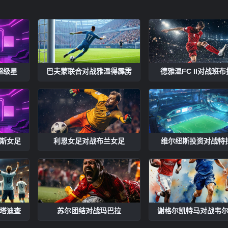
超级星
巴夫蒙联合对战雅温得霹雳
德雅温FC II对战班
斯女足
利恩女足对战布兰女足
维尔纽斯投资对战特
塔迪查
苏尔团结对战玛巴拉
谢格尔凯特马对战韦