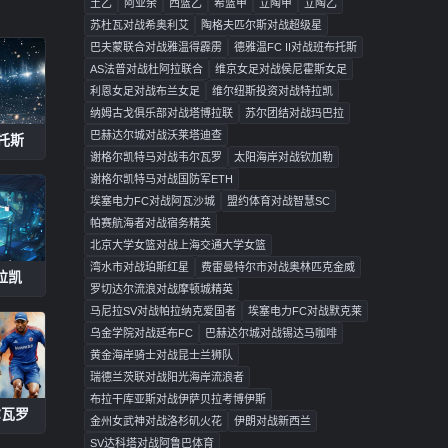
土乙
阿业余
西篮乙
希篮甲
立陶甲
立陶乙
苏杜瓦对战希奥利艾
陶格夫匹尔斯对战超级星
巴夫蒙联合对战雅温得霹雳
德雅温FC II对战班布托斯
AS法普对战杜阿拉联合
维京女足对战侯尼霍斯女足
利恩女足对战布兰女足
维尔纽斯投资对战特拉凯
纳姆古戈俱乐部对战塔博拉联
苏尔团结对战玛巴拉
巴赫达尔城对战沃莱塔迪查
布托斯
谢格尔凯特马对战韦尔瓦罗
太阳海岸对战钦加勒
谢格尔凯特马对战国防军ETH
埃塞电力FC对战阿瓦沙城
盟约体育对战智慧SC
帕赛航海者对战宿务精英
北京大学女篮对战上海交通大学女篮
湾水市对战珀斯红星
费雷曼特尔市对战奥林匹克金威
拉凯
罗切达尔流浪对战摩顿城精英
马尼拉SV对战帕拉纳克爱国者
埃塞电力FC对战默克莱
乌金学院对战廷布FC
巴赫达尔城对战锡达马咖啡
黄金海岸骑士对战昆士兰狮队
瑞德兰茨联对战阳光海岸流浪者
布拉干库亚斯对战伊萨贝拉考博伊斯
尔瓦罗
金州女武神对战洛杉矶火花
伊朗对战新西兰
SV达科塔对战阿鲁巴体育