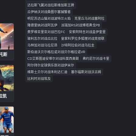
达拉斯飞翼对战拉斯维加斯王牌
瓜伊纳沃对战桑图尔塞捕蟹者
明尼苏达山猫对战波特兰火焰
克里丘马对战塞阿拉
隆德里纳对战阿瓦伊
派瑞加RS对战博塔弗戈PB
费罗维亚里亚对战巴拉FC
安索阿特吉对战盖伊奎里
玻利瓦尔对战瓜比拉
皇家科罗拉多狐狸对战竞技联
马林加对战马拉尼昂
沙特阿拉伯对战乌拉圭
斯伯迪沃贝尔格拉诺对战贝尔格拉诺VR
布托斯
CD艾斯图迪安蒂尔对战科莫西奥联
弗约尼尔对战卡里
阿尔拜尔足球俱乐部对战伊米尔
维斯土贝尔对战禾利达仁迪
塞尔福斯对战沃古姆
比利时对战埃及
拉凯