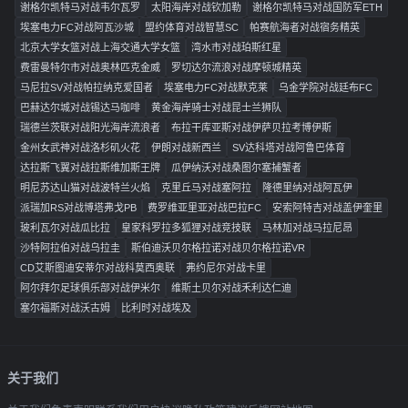
谢格尔凯特马对战韦尔瓦罗
太阳海岸对战钦加勒
谢格尔凯特马对战国防军ETH
埃塞电力FC对战阿瓦沙城
盟约体育对战智慧SC
帕赛航海者对战宿务精英
北京大学女篮对战上海交通大学女篮
湾水市对战珀斯红星
费雷曼特尔市对战奥林匹克金威
罗切达尔流浪对战摩顿城精英
马尼拉SV对战帕拉纳克爱国者
埃塞电力FC对战默克莱
乌金学院对战廷布FC
巴赫达尔城对战锡达马咖啡
黄金海岸骑士对战昆士兰狮队
瑞德兰茨联对战阳光海岸流浪者
布拉干库亚斯对战伊萨贝拉考博伊斯
金州女武神对战洛杉矶火花
伊朗对战新西兰
SV达科塔对战阿鲁巴体育
达拉斯飞翼对战拉斯维加斯王牌
瓜伊纳沃对战桑图尔塞捕蟹者
明尼苏达山猫对战波特兰火焰
克里丘马对战塞阿拉
隆德里纳对战阿瓦伊
派瑞加RS对战博塔弗戈PB
费罗维亚里亚对战巴拉FC
安索阿特吉对战盖伊奎里
玻利瓦尔对战瓜比拉
皇家科罗拉多狐狸对战竞技联
马林加对战马拉尼昂
沙特阿拉伯对战乌拉圭
斯伯迪沃贝尔格拉诺对战贝尔格拉诺VR
CD艾斯图迪安蒂尔对战科莫西奥联
弗约尼尔对战卡里
阿尔拜尔足球俱乐部对战伊米尔
维斯土贝尔对战禾利达仁迪
塞尔福斯对战沃古姆
比利时对战埃及
关于我们