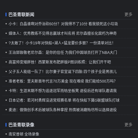
巴圣青联新闻
更多
小卡：白晶谁啊对乔治砍60分？对我得不了10分 看我锁死这小垃圾
媒体人：优秀教练不见得总赢球才叫名将 尼尔森擅长化腐朽为神奇
?太敢了！小卡19年对快船+湖人+猛龙要价多狠？一份清单对比！
王治郅致敬老尼尔森：是你的信任 为我们中国球员打开了NBA大门
高富帅变矮胖挫！西蒙斯发布肥胖版P图训练照：让我们开干吧
父子五人能组一队了！比尔妻子官宣诞下四胎 四个孩子全是男孩儿
准者老板：里夫斯首年代言70万美金 现在难续 我们能给500万吗？
卡特：生涯末期不想为追逐冠军而枯坐板凳 退役后还有球队邀请我
日本记者：若河村勇辉没进常规赛名单 将在快船下属G联盟球队打球
麦迪：做微创手术后被球队各种拿捏 热情被消磨殆尽所以选择退役
巴圣青联录像
更多
南安普顿 全场录像