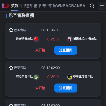
☰
英超
西甲
意甲
德甲
法甲
中超
WNBA
CBA
NBA
巴圣青联直播
08-11 06:00
巴圣青联
0
VS
0
欧斯特青年队
博塔弗戈SP青年队
未开始
进直播间
08-12 02:00
巴圣青联
0
VS
0
阿瓜伊青年队
圣贝拿度青年队
未开始
进直播间
08-12 02:00
巴圣青联