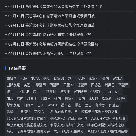
09月13日 西甲第4轮 皇家社会vs皇家马德里 全场录像回放
09月13日 英超第4轮 伯恩茅斯vs布莱顿 全场录像回放
09月13日 英超第4轮 纽卡斯尔联vs狼队 全场录像回放
09月13日 英超第4轮 富勒姆vs利兹联 全场录像回放
09月13日 英超第4轮 埃弗顿vs阿斯顿维拉 全场录像回放
09月13日 英超第4轮 水晶宫vs桑德兰 全场录像回放
TAG标签
西协丙
NBA
NCAA
德戊
日篮B1
意丁
CBA
法篮乙
挪丙
WCBA
国际友谊
美乙2
意篮甲
西篮甲
日篮B2
德篮甲
西协乙
瑞典乙
韩篮甲
波兰丁
俄乙B
瑞士甲
德地区
法篮甲
VTB联赛
俄篮超
土丙
泰乙
NBL
意丙
丹麦丁
巴西甲
捷丙
德篮乙
奥丙
法U19
以篮超
瑞典甲
球会友谊
西协甲
巴丁
WNBA
墨西乙
挪乙
土乙
阿业余
西篮乙
希篮甲
立陶甲
立陶乙
苏杜瓦对战希奥利艾
陶格夫匹尔斯对战超级星
巴夫蒙联合对战雅温得霹雳
德雅温FC II对战班布托斯
AS法普对战杜阿拉联合
维京女足对战侯尼霍斯女足
利恩女足对战布兰女足
维尔纽斯投资对战特拉凯
纳姆古戈俱乐部对战塔博拉联
苏尔团结对战玛巴拉
巴赫达尔城对战沃莱塔迪查