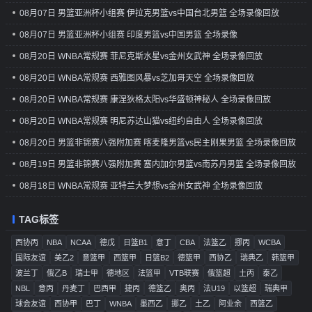
08月07日 男篮亚洲杯小组赛 伊拉克男篮vs中国台北男篮 全场录像回放
08月07日 男篮亚洲杯小组赛 印度男篮vs中国男篮 全场录像
08月20日 WNBA常规赛 菲尼克斯水星vs金州女武神 全场录像回放
08月20日 WNBA常规赛 西雅图风暴vs芝加哥天空 全场录像回放
08月20日 WNBA常规赛 康涅狄格太阳vs华盛顿神秘人 全场录像回放
08月20日 WNBA常规赛 明尼苏达山猫vs纽约自由人 全场录像回放
08月20日 男篮非锦赛八强附加赛 喀麦隆男篮vs民主刚果男篮 全场录像回放
08月19日 男篮非锦赛八强附加赛 塞内加尔男篮vs南苏丹男篮 全场录像回放
08月18日 WNBA常规赛 亚特兰大梦想vs金州女武神 全场录像回放
TAG标签
西协丙
NBA
NCAA
德戊
日篮B1
意丁
CBA
法篮乙
挪丙
WCBA
国际友谊
美乙2
意篮甲
西篮甲
日篮B2
德篮甲
西协乙
瑞典乙
韩篮甲
波兰丁
俄乙B
瑞士甲
德地区
法篮甲
VTB联赛
俄篮超
土丙
泰乙
NBL
意丙
丹麦丁
巴西甲
捷丙
德篮乙
奥丙
法U19
以篮超
瑞典甲
球会友谊
西协甲
巴丁
WNBA
墨西乙
挪乙
土乙
阿业余
西篮乙