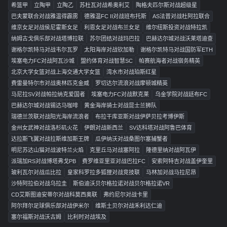
希篮甲
立陶甲
立陶乙
苏杜瓦对战希奥利艾
陶格夫匹尔斯对战超级星
巴夫蒙联合对战雅温得霹雳
德雅温FC II对战班布托斯
AS法普对战杜阿拉联合
维京女足对战侯尼霍斯女足
利恩女足对战布兰女足
维尔纽斯投资对战特拉凯
纳姆古戈俱乐部对战塔博拉联
苏尔团结对战玛巴拉
巴赫达尔城对战沃莱塔迪查
谢格尔凯特马对战韦尔瓦罗
太阳海岸对战钦加勒
谢格尔凯特马对战国防军ETH
埃塞电力FC对战阿瓦沙城
盟约体育对战智慧SC
帕赛航海者对战宿务精英
北京大学女篮对战上海交通大学女篮
湾水市对战珀斯红星
费雷曼特尔市对战奥林匹克金威
罗切达尔流浪对战摩顿城精英
马尼拉SV对战帕拉纳克爱国者
埃塞电力FC对战默克莱
乌金学院对战廷布FC
巴赫达尔城对战锡达马咖啡
黄金海岸骑士对战昆士兰狮队
瑞德兰茨联对战阳光海岸流浪者
布拉干库亚斯对战伊萨贝拉考博伊斯
金州女武神对战洛杉矶火花
伊朗对战新西兰
SV达科塔对战阿鲁巴体育
达拉斯飞翼对战拉斯维加斯王牌
瓜伊纳沃对战桑图尔塞捕蟹者
明尼苏达山猫对战波特兰火焰
克里丘马对战塞阿拉
隆德里纳对战阿瓦伊
派瑞加RS对战博塔弗戈PB
费罗维亚里亚对战巴拉FC
安索阿特吉对战盖伊奎里
玻利瓦尔对战瓜比拉
皇家科罗拉多狐狸对战竞技联
马林加对战马拉尼昂
沙特阿拉伯对战乌拉圭
斯伯迪沃贝尔格拉诺对战贝尔格拉诺VR
CD艾斯图迪安蒂尔对战科莫西奥联
弗约尼尔对战卡里
阿尔拜尔足球俱乐部对战伊米尔
维斯土贝尔对战禾利达仁迪
塞尔福斯对战沃古姆
比利时对战埃及