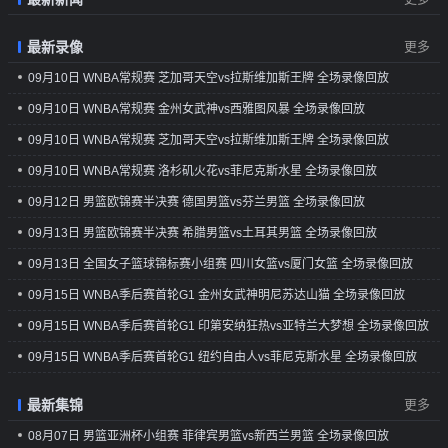
录
[QQ原声]WNBA季后赛半决赛G4 明尼苏达山猫vs菲尼
苏达山猫 加时赛 录像
像||||||https://v.qq.com/x/cover/mzc00200mbtpgie/f4101tn6ls
克斯水星 第一节 录
[QQ国语]NBA季前赛阿布扎比站 76人vs尼克斯 第四节
像||||||https://v.qq.com/x/cover/mzc00200kipndtu/t41014m5lt
最新录像
更多
录
[QQ原声]WNBA季后赛半决赛G4 明尼苏达山猫vs菲尼
像||||||https://v.qq.com/x/cover/mzc00200mbtpgie/k4101ym
克斯水星 第二节 录
09月10日 WNBA常规赛 芝加哥天空vs拉斯维加斯王牌 全场录像回放
[QQ原声]NBA季前赛阿布扎比站 76人vs尼克斯 第一节
像||||||https://v.qq.com/x/cover/mzc00200kipndtu/x41018fwh
录
[QQ原声]WNBA季后赛半决赛G4 明尼苏达山猫vs菲尼
09月10日 WNBA常规赛 金州女武神vs西雅图风暴 全场录像回放
像||||||https://v.qq.com/x/cover/mzc00200mbtpgie/h4101u47
克斯水星 第三节 录
09月10日 WNBA常规赛 芝加哥天空vs拉斯维加斯王牌 全场录像回放
[QQ原声]NBA季前赛阿布扎比站 76人vs尼克斯 第二节
像||||||https://v.qq.com/x/cover/mzc00200kipndtu/k4101qu9
录
[QQ原声]WNBA季后赛半决赛G4 明尼苏达山猫vs菲尼
09月10日 WNBA常规赛 洛杉矶火花vs菲尼克斯水星 全场录像回放
像||||||https://v.qq.com/x/cover/mzc00200mbtpgie/i4101o8l1
克斯水星 第四节 录像
[QQ原声]NBA季前赛阿布扎比站 76人vs尼克斯 第三节
09月12日 男篮欧锦赛半决赛 德国男篮vs芬兰男篮 全场录像回放
录
像||||||https://v.qq.com/x/cover/mzc00200mbtpgie/s41019wfi
09月13日 男篮欧锦赛半决赛 希腊男篮vs土耳其男篮 全场录像回放
[QQ原声]NBA季前赛阿布扎比站 76人vs尼克斯 第四节
录像
09月13日 全国女子篮球锦标赛小组赛 四川女篮vs厦门女篮 全场录像回放
09月15日 WNBA季后赛首轮G1 金州女武神明尼苏达山猫 全场录像回放
09月15日 WNBA季后赛首轮G1 印第安纳狂热vs亚特兰大梦想 全场录像回放
09月15日 WNBA季后赛首轮G1 纽约自由人vs菲尼克斯水星 全场录像回放
最新集锦
更多
08月07日 男篮亚洲杯小组赛 菲律宾男篮vs新西兰男篮 全场录像回放