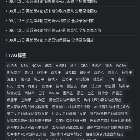
09月13日 英超第4轮 伯恩茅斯vs布莱顿 全场录像回放
09月13日 英超第4轮 纽卡斯尔联vs狼队 全场录像回放
09月13日 英超第4轮 富勒姆vs利兹联 全场录像回放
09月13日 英超第4轮 埃弗顿vs阿斯顿维拉 全场录像回放
09月13日 英超第4轮 水晶宫vs桑德兰 全场录像回放
TAG标签
西协丙
NBA
NCAA
德戊
日篮B1
意丁
CBA
法篮乙
挪丙
WCBA
国际友谊
美乙2
意篮甲
西篮甲
日篮B2
德篮甲
西协乙
瑞典乙
韩篮甲
波兰丁
俄乙B
瑞士甲
德地区
法篮甲
VTB联赛
俄篮超
土丙
泰乙
NBL
意丙
丹麦丁
巴西甲
捷丙
德篮乙
奥丙
法U19
以篮超
瑞典甲
球会友谊
西协甲
巴丁
WNBA
墨西乙
挪乙
土乙
阿业余
西篮乙
希篮甲
立陶甲
立陶乙
苏杜瓦对战希奥利艾
陶格夫匹尔斯对战超级星
巴夫蒙联合对战雅温得霹雳
德雅温FC II对战班布托斯
AS法普对战杜阿拉联合
维京女足对战侯尼霍斯女足
利恩女足对战布兰女足
维尔纽斯投资对战特拉凯
纳姆古戈俱乐部对战塔博拉联
苏尔团结对战玛巴拉
巴赫达尔城对战沃莱塔迪查
谢格尔凯特马对战韦尔瓦罗
太阳海岸对战钦加勒
谢格尔凯特马对战国防军ETH
埃塞电力FC对战阿瓦沙城
盟约体育对战智慧SC
帕赛航海者对战宿务精英