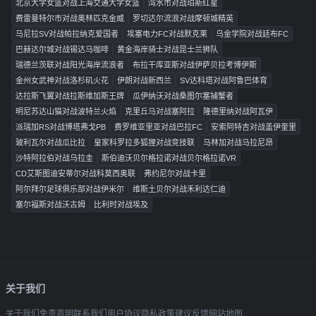
北京大学女篮对战上海交通大学女篮
湾水市对战珀斯红星
费雷曼特尔市对战奥林匹克金威
罗切达尔流浪对战摩顿城精英
马尼拉SV对战帕拉纳克爱国者
埃塞电力FC对战默克莱
乌金学院对战廷布FC
巴赫达尔城对战锡达马咖啡
黄金海岸骑士对战昆士兰狮队
瑞德兰茨联对战阳光海岸流浪者
布拉干库亚斯对战伊萨贝拉考博伊斯
金州女武神对战洛杉矶火花
伊朗对战新西兰
SV达科塔对战阿鲁巴体育
达拉斯飞翼对战拉斯维加斯王牌
瓜伊纳沃对战桑图尔塞捕蟹者
明尼苏达山猫对战波特兰火焰
克里丘马对战塞阿拉
隆德里纳对战阿瓦伊
派瑞加RS对战博塔弗戈PB
费罗维亚里亚对战巴拉FC
安索阿特吉对战盖伊奎里
玻利瓦尔对战瓜比拉
皇家科罗拉多狐狸对战竞技联
马林加对战马拉尼昂
沙特阿拉伯对战乌拉圭
斯伯迪沃贝尔格拉诺对战贝尔格拉诺VR
CD艾斯图迪安蒂尔对战科莫西奥联
弗约尼尔对战卡里
阿尔拜尔足球俱乐部对战伊米尔
维斯土贝尔对战禾利达仁迪
塞尔福斯对战沃古姆
比利时对战埃及
关于我们
关于我们
免责声明
联系我们
用户协议
隐私政策
建议反馈
网站地图