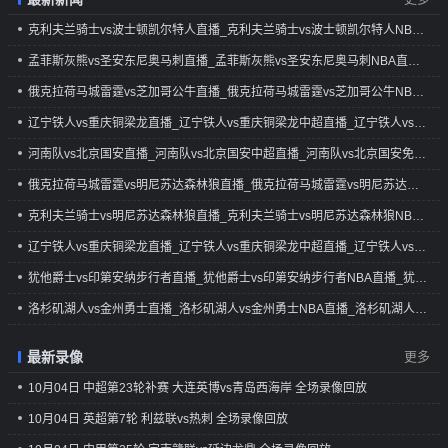
城||||||https://www.miguvideo.com/p/detail/958090104::::::
[进球视频]扳回一城！安德烈·席尔瓦接倒三角传球推空
克利夫兰骑士vs波士顿凯尔特人直播_克利夫兰骑士vs波士顿凯尔特人NBA直播_克利夫兰骑士vs波士顿凯尔特人免费在线直播
门得
手||||||https://www.miguvideo.com/p/detail/958089878::::::
孟菲斯灰熊vs圣安东尼奥马刺直播_孟菲斯灰熊vs圣安东尼奥马刺NBA直播_孟菲斯灰熊vs圣安东尼奥马刺免费在线直播
[进球视频]超高难度！伊萨克·罗梅罗突施冷箭直穿死角
俄克拉荷马城雷霆vs芝加哥公牛直播_俄克拉荷马城雷霆vs芝加哥公牛NBA直播_俄克拉荷马城雷霆vs芝加哥公牛免费在线直播
辽宁铁人vs重庆铜梁龙直播_辽宁铁人vs重庆铜梁龙中超直播_辽宁铁人vs重庆铜梁龙免费在线直播
河南队vs北京国安直播_河南队vs北京国安中超直播_河南队vs北京国安免费在线直播
俄克拉荷马城雷霆vs明尼苏达森林狼直播_俄克拉荷马城雷霆vs明尼苏达森林狼NBA直播_俄克拉荷马城雷霆vs明尼苏达森林狼免费在线直播
克利夫兰骑士vs明尼苏达森林狼直播_克利夫兰骑士vs明尼苏达森林狼NBA直播_克利夫兰骑士vs明尼苏达森林狼免费在线直播
辽宁铁人vs重庆铜梁龙直播_辽宁铁人vs重庆铜梁龙中超直播_辽宁铁人vs重庆铜梁龙免费在线直播
犹他爵士vs印第安纳步行者直播_犹他爵士vs印第安纳步行者NBA直播_犹他爵士vs印第安纳步行者免费在线直播
洛杉矶湖人vs金州勇士直播_洛杉矶湖人vs金州勇士NBA直播_洛杉矶湖人vs金州勇士免费在线直播
最新录像
更多
10月04日 中超第23轮补赛 大连英博vs青岛西海岸 全场录像回放
10月04日 英超第7轮 利兹联vs热刺 全场录像回放