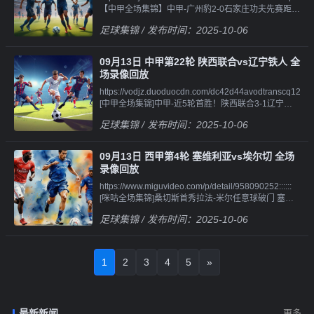
【中甲全场集锦】中甲-广州豹2-0石家庄功夫先赛距冲
超区6分 罗萨替补双
足球集锦
/ 发布时间：2025-10-06
响||||||https://www.miguvideo.com/p/detail/958104981::::::
[进球视频]大腿级发挥！罗萨背身接球转身低射近角破
门得
09月13日 中甲第22轮 陕西联合vs辽宁铁人 全
分||||||https://www.miguvideo.com/p/detail/958104961::::::
场录像回放
[进球视频]罗萨也是罗！罗萨禁区弧直接任意球直挂近
https://vodjz.duoduocdn.com/dc42d44avodtranscq1251
角破门
[中甲全场集锦]中甲-近5轮首胜！陕西联合3-1辽宁铁
人 铁人19轮不败终结先赛4分领
足球集锦
/ 发布时间：2025-10-06
跑||||||https://www.miguvideo.com/p/detail/958103544::::::
[进球视频]瞬间扩大优势！梁少文头球砸地 皮球弹地入
网||||||https://www.miguvideo.com/p/detail/958103366::::::
09月13日 西甲第4轮 塞维利亚vs埃尔切 全场
[进球视频]一脚世界波！糜昊伦禁区不停球左脚兜射破
录像回放
门||||||https://www.miguvideo.com/p/detail/958102131::::::
https://www.miguvideo.com/p/detail/958090252::::::
[进球视频]利刃出鞘！谢志伟中路直插冷静推射破
[咪咕全场集锦]桑切斯首秀拉法-米尔任意球破门 塞维
门||||||https://www.miguvideo.com/p/detail/958101729::::::
利亚2-2埃尔
[进球视频]不费工夫！陈永泽接队友摆渡临门一脚撩射
足球集锦
/ 发布时间：2025-10-06
切||||||https://sports.iqiyi.com/resource/pcw/play/1yycejksj14
得手
[爱奇艺全场集锦]桑切斯首秀拉法-米尔任意球破门 塞
维利亚2-2埃尔
切||||||https://www.miguvideo.com/p/detail/958090153::::::
1
2
3
4
5
»
[进球视频]桑切斯脚后跟回做 佩克·费尔南德斯直挂死
角破
门||||||https://www.miguvideo.com/p/detail/958090124::::::
[进球视频]自导自演！拉法·米尔造任意主罚破门再下一
最新新闻
更多