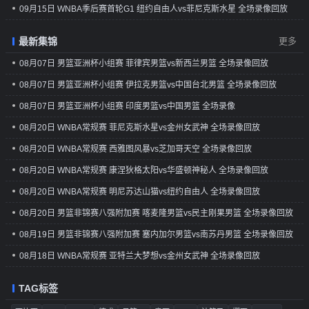
09月15日 WNBA季后赛首轮G1 纽约自由人vs菲尼克斯水星 全场录像回放
最新集锦
更多
08月07日 男篮亚洲杯小组赛 菲律宾男篮vs新西兰男篮 全场录像回放
08月07日 男篮亚洲杯小组赛 伊拉克男篮vs中国台北男篮 全场录像回放
08月07日 男篮亚洲杯小组赛 印度男篮vs中国男篮 全场录像
08月20日 WNBA常规赛 菲尼克斯水星vs金州女武神 全场录像回放
08月20日 WNBA常规赛 西雅图风暴vs芝加哥天空 全场录像回放
08月20日 WNBA常规赛 康涅狄格太阳vs华盛顿神秘人 全场录像回放
08月20日 WNBA常规赛 明尼苏达山猫vs纽约自由人 全场录像回放
08月20日 男篮非锦赛八强附加赛 喀麦隆男篮vs民主刚果男篮 全场录像回放
08月19日 男篮非锦赛八强附加赛 塞内加尔男篮vs南苏丹男篮 全场录像回放
08月18日 WNBA常规赛 亚特兰大梦想vs金州女武神 全场录像回放
TAG标签