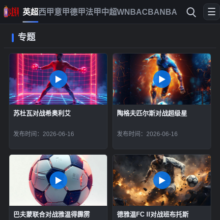
☰
英超
西甲
意甲
德甲
法甲
中超
WNBA
CBA
NBA
专题
苏杜瓦对战希奥利艾
陶格夫匹尔斯对战超级星
发布时间：2026-06-16
发布时间：2026-06-16
巴夫蒙联合对战雅温得霹雳
德雅温FC II对战班布托斯