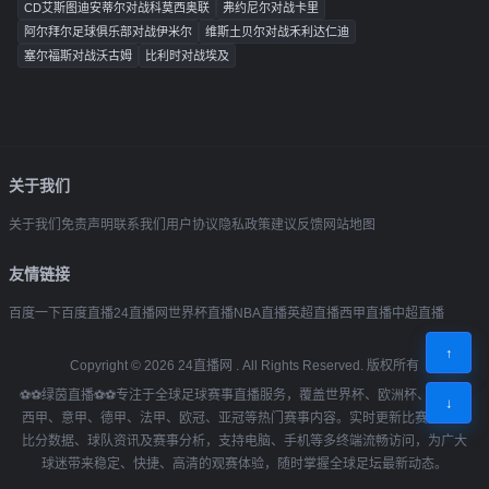
CD艾斯图迪安蒂尔对战科莫西奥联
弗约尼尔对战卡里
阿尔拜尔足球俱乐部对战伊米尔
维斯土贝尔对战禾利达仁迪
塞尔福斯对战沃古姆
比利时对战埃及
关于我们
关于我们
免责声明
联系我们
用户协议
隐私政策
建议反馈
网站地图
友情链接
百度一下
百度直播
24直播网
世界杯直播
NBA直播
英超直播
西甲直播
中超直播
↑
Copyright ©
2026
24直播网
. All Rights Reserved. 版权所有
⚽⚽绿茵直播⚽⚽专注于全球足球赛事直播服务，覆盖世界杯、欧洲杯、英超、
↓
西甲、意甲、德甲、法甲、欧冠、亚冠等热门赛事内容。实时更新比赛赛程、
比分数据、球队资讯及赛事分析，支持电脑、手机等多终端流畅访问，为广大
球迷带来稳定、快捷、高清的观赛体验，随时掌握全球足坛最新动态。