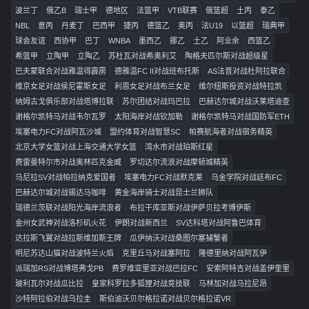
波兰丁
俄乙B
瑞士甲
德地区
法篮甲
VTB联赛
俄篮超
土丙
泰乙
NBL
意丙
丹麦丁
巴西甲
捷丙
德篮乙
奥丙
法U19
以篮超
瑞典甲
球会友谊
西协甲
巴丁
WNBA
墨西乙
挪乙
土乙
阿业余
西篮乙
希篮甲
立陶甲
立陶乙
苏杜瓦对战希奥利艾
陶格夫匹尔斯对战超级星
巴夫蒙联合对战雅温得霹雳
德雅温FC II对战班布托斯
AS法普对战杜阿拉联合
维京女足对战侯尼霍斯女足
利恩女足对战布兰女足
维尔纽斯投资对战特拉凯
纳姆古戈俱乐部对战塔博拉联
苏尔团结对战玛巴拉
巴赫达尔城对战沃莱塔迪查
谢格尔凯特马对战韦尔瓦罗
太阳海岸对战钦加勒
谢格尔凯特马对战国防军ETH
埃塞电力FC对战阿瓦沙城
盟约体育对战智慧SC
帕赛航海者对战宿务精英
北京大学女篮对战上海交通大学女篮
湾水市对战珀斯红星
费雷曼特尔市对战奥林匹克金威
罗切达尔流浪对战摩顿城精英
马尼拉SV对战帕拉纳克爱国者
埃塞电力FC对战默克莱
乌金学院对战廷布FC
巴赫达尔城对战锡达马咖啡
黄金海岸骑士对战昆士兰狮队
瑞德兰茨联对战阳光海岸流浪者
布拉干库亚斯对战伊萨贝拉考博伊斯
金州女武神对战洛杉矶火花
伊朗对战新西兰
SV达科塔对战阿鲁巴体育
达拉斯飞翼对战拉斯维加斯王牌
瓜伊纳沃对战桑图尔塞捕蟹者
明尼苏达山猫对战波特兰火焰
克里丘马对战塞阿拉
隆德里纳对战阿瓦伊
派瑞加RS对战博塔弗戈PB
费罗维亚里亚对战巴拉FC
安索阿特吉对战盖伊奎里
玻利瓦尔对战瓜比拉
皇家科罗拉多狐狸对战竞技联
马林加对战马拉尼昂
沙特阿拉伯对战乌拉圭
斯伯迪沃贝尔格拉诺对战贝尔格拉诺VR