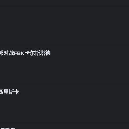
部对战FBK卡尔斯塔德
西里斯卡