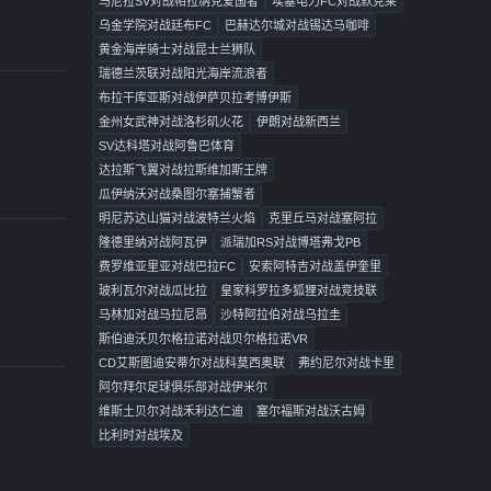
马尼拉SV对战帕拉纳克爱国者
埃塞电力FC对战默克莱
乌金学院对战廷布FC
巴赫达尔城对战锡达马咖啡
黄金海岸骑士对战昆士兰狮队
瑞德兰茨联对战阳光海岸流浪者
布拉干库亚斯对战伊萨贝拉考博伊斯
金州女武神对战洛杉矶火花
伊朗对战新西兰
SV达科塔对战阿鲁巴体育
达拉斯飞翼对战拉斯维加斯王牌
瓜伊纳沃对战桑图尔塞捕蟹者
明尼苏达山猫对战波特兰火焰
克里丘马对战塞阿拉
隆德里纳对战阿瓦伊
派瑞加RS对战博塔弗戈PB
费罗维亚里亚对战巴拉FC
安索阿特吉对战盖伊奎里
玻利瓦尔对战瓜比拉
皇家科罗拉多狐狸对战竞技联
马林加对战马拉尼昂
沙特阿拉伯对战乌拉圭
斯伯迪沃贝尔格拉诺对战贝尔格拉诺VR
CD艾斯图迪安蒂尔对战科莫西奥联
弗约尼尔对战卡里
阿尔拜尔足球俱乐部对战伊米尔
维斯土贝尔对战禾利达仁迪
塞尔福斯对战沃古姆
比利时对战埃及