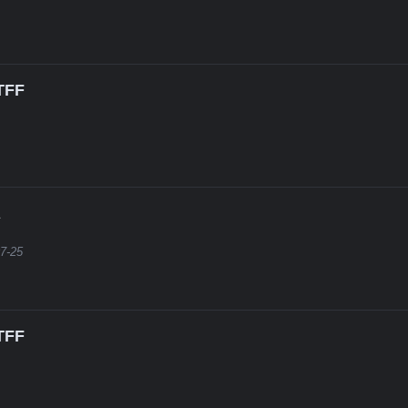
FF
7-25
FF