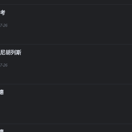
维考
7-26
伊尼胡列斯
7-26
德