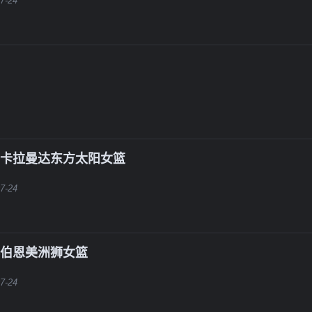
7-24
S卡拉曼达东方太阳女篮
7-24
科伯恩美洲狮女篮
7-24