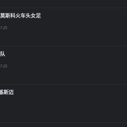
S莫斯科火车头女足
7-25
二队
7-25
基斯迈