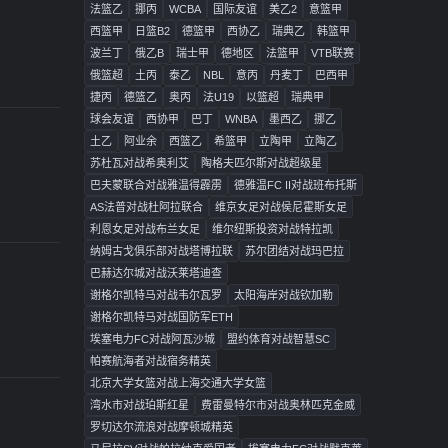
法篮乙
挪丙
WCBA
国际友谊
美乙2
意篮甲
西篮甲
日篮B2
德篮甲
西协乙
瑞典乙
韩篮甲
波兰丁
俄乙B
瑞士甲
德地区
法篮甲
VTB联赛
俄篮超
土丙
泰乙
NBL
意丙
丹麦丁
巴西甲
捷丙
德篮乙
奥丙
法U19
以篮超
瑞典甲
球会友谊
西协甲
巴丁
WNBA
墨西乙
挪乙
土乙
阿业余
西篮乙
希篮甲
立陶甲
立陶乙
苏杜瓦对战希奥利艾
陶格夫匹尔斯对战超级星
巴夫蒙联合对战雅温得霹雳
德雅温FC II对战班布托斯
AS法普对战杜阿拉联合
维京女足对战侯尼霍斯女足
利恩女足对战布兰女足
维尔纽斯投资对战特拉凯
纳姆古戈俱乐部对战塔博拉联
苏尔团结对战玛巴拉
巴赫达尔城对战沃莱塔迪查
谢格尔凯特马对战韦尔瓦罗
太阳海岸对战钦加勒
谢格尔凯特马对战国防军ETH
埃塞电力FC对战阿瓦沙城
盟约体育对战智慧SC
帕赛航海者对战宿务精英
北京大学女篮对战上海交通大学女篮
湾水市对战珀斯红星
费雷曼特尔市对战奥林匹克金威
罗切达尔流浪对战摩顿城精英