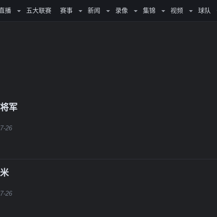
直播
五大联赛
赛事
新闻
录像
集锦
视频
球队
罗将军
7-26
尔米
7-26