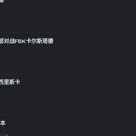
德
部对战FBK卡尔斯塔德
西里斯卡
尔本