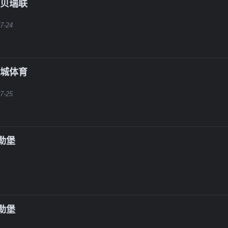
斯贝瑞联
7-24
来城体育
7-25
勒堡
勒堡