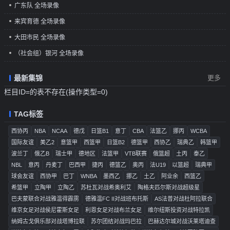
广东队 全场录像
来宾育德 全场录像
大田市民 全场录像
（社会组）银河 全场录像
最新集锦
更多
栏目ID=
的表不存在(操作类型=0)
TAG标签
西协丙
NBA
NCAA
德戊
日篮B1
意丁
CBA
法篮乙
挪丙
WCBA
国际友谊
美乙2
意篮甲
西篮甲
日篮B2
德篮甲
西协乙
瑞典乙
韩篮甲
波兰丁
俄乙B
瑞士甲
德地区
法篮甲
VTB联赛
俄篮超
土丙
泰乙
NBL
意丙
丹麦丁
巴西甲
捷丙
德篮乙
奥丙
法U19
以篮超
瑞典甲
球会友谊
西协甲
巴丁
WNBA
墨西乙
挪乙
土乙
阿业余
西篮乙
希篮甲
立陶甲
立陶乙
苏杜瓦对战希奥利艾
陶格夫匹尔斯对战超级星
巴夫蒙联合对战雅温得霹雳
德雅温FC II对战班布托斯
AS法普对战杜阿拉联合
维京女足对战侯尼霍斯女足
利恩女足对战布兰女足
维尔纽斯投资对战特拉凯
纳姆古戈俱乐部对战塔博拉联
苏尔团结对战玛巴拉
巴赫达尔城对战沃莱塔迪查