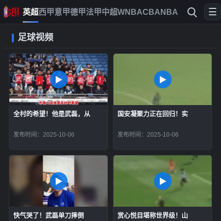
☰
英超
西甲
意甲
德甲
法甲
中超
WNBA
CBA
NBA
足球视频
全村的希望！他是武磊，从
国安凝聚力正在回归！实
发布时间：2025-10-06
发布时间：2025-10-06
快气哭了！武磊单刀摔倒
赏心悦目堪称世界级！山