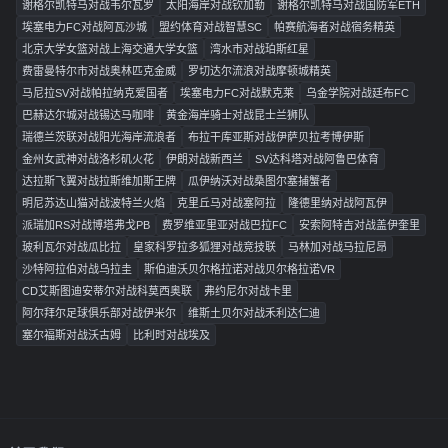
谢格尔凯特马对战韦尔瓦罗
太阳海岸对战钦加勒
谢格尔凯特马对战国防军ETH
埃塞电力FC对战阿瓦沙城
盟约体育对战智慧SC
帕赛航海者对战宿务精英
北京大学女篮对战上海交通大学女篮
湾水市对战珀斯红星
费雷曼特尔市对战奥林匹克金威
罗切达尔流浪对战摩顿城精英
马尼拉SV对战帕拉纳克爱国者
埃塞电力FC对战默克莱
乌金学院对战廷布FC
巴赫达尔城对战锡达马咖啡
黄金海岸骑士对战昆士兰狮队
瑞德兰茨联对战阳光海岸流浪者
布拉干库亚斯对战伊萨贝拉考博伊斯
金州女武神对战洛杉矶火花
伊朗对战新西兰
SV达科塔对战阿鲁巴体育
达拉斯飞翼对战拉斯维加斯王牌
瓜伊纳沃对战桑图尔塞捕蟹者
明尼苏达山猫对战波特兰火焰
克里丘马对战塞阿拉
隆德里纳对战阿瓦伊
派瑞加RS对战博塔弗戈PB
费罗维亚里亚对战巴拉FC
安索阿特吉对战盖伊奎里
玻利瓦尔对战瓜比拉
皇家科罗拉多狐狸对战竞技联
马林加对战马拉尼昂
沙特阿拉伯对战乌拉圭
斯伯迪沃贝尔格拉诺对战贝尔格拉诺VR
CD艾斯图迪安蒂尔对战科莫西奥联
弗约尼尔对战卡里
阿尔拜尔足球俱乐部对战伊米尔
维斯土贝尔对战禾利达仁迪
塞尔福斯对战沃古姆
比利时对战埃及