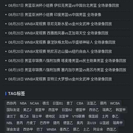
08月07日 男篮亚洲杯小组赛 伊拉克男篮vs中国台北男篮 全场录像回放
08月07日 男篮亚洲杯小组赛 印度男篮vs中国男篮 全场录像
08月20日 WNBA常规赛 菲尼克斯水星vs金州女武神 全场录像回放
08月20日 WNBA常规赛 西雅图风暴vs芝加哥天空 全场录像回放
08月20日 WNBA常规赛 康涅狄格太阳vs华盛顿神秘人 全场录像回放
08月20日 WNBA常规赛 明尼苏达山猫vs纽约自由人 全场录像回放
08月20日 男篮非锦赛八强附加赛 喀麦隆男篮vs民主刚果男篮 全场录像回放
08月19日 男篮非锦赛八强附加赛 塞内加尔男篮vs南苏丹男篮 全场录像回放
08月18日 WNBA常规赛 亚特兰大梦想vs金州女武神 全场录像回放
TAG标签
西协丙
NBA
NCAA
德戊
日篮B1
意丁
CBA
法篮乙
挪丙
WCBA
国际友谊
美乙2
意篮甲
西篮甲
日篮B2
德篮甲
西协乙
瑞典乙
韩篮甲
波兰丁
俄乙B
瑞士甲
德地区
法篮甲
VTB联赛
俄篮超
土丙
泰乙
NBL
意丙
丹麦丁
巴西甲
捷丙
德篮乙
奥丙
法U19
以篮超
瑞典甲
球会友谊
西协甲
巴丁
WNBA
墨西乙
挪乙
土乙
阿业余
西篮乙