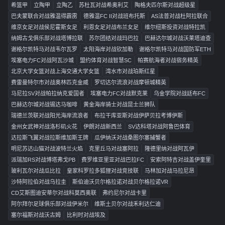
希篮甲
立陶甲
立陶乙
苏杜瓦对战希奥利艾
陶格夫匹尔斯对战超级星
巴夫蒙联合对战雅温得霹雳
德雅温FC II对战班布托斯
AS法普对战杜阿拉联合
维京女足对战侯尼霍斯女足
利恩女足对战布兰女足
维尔纽斯投资对战特拉凯
纳姆古戈俱乐部对战塔博拉联
苏尔团结对战玛巴拉
巴赫达尔城对战沃莱塔迪查
谢格尔凯特马对战韦尔瓦罗
太阳海岸对战钦加勒
谢格尔凯特马对战国防军ETH
埃塞电力FC对战阿瓦沙城
盟约体育对战智慧SC
帕赛航海者对战宿务精英
北京大学女篮对战上海交通大学女篮
湾水市对战珀斯红星
费雷曼特尔市对战奥林匹克金威
罗切达尔流浪对战摩顿城精英
马尼拉SV对战帕拉纳克爱国者
埃塞电力FC对战默克莱
乌金学院对战廷布FC
巴赫达尔城对战锡达马咖啡
黄金海岸骑士对战昆士兰狮队
瑞德兰茨联对战阳光海岸流浪者
布拉干库亚斯对战伊萨贝拉考博伊斯
金州女武神对战洛杉矶火花
伊朗对战新西兰
SV达科塔对战阿鲁巴体育
达拉斯飞翼对战拉斯维加斯王牌
瓜伊纳沃对战桑图尔塞捕蟹者
明尼苏达山猫对战波特兰火焰
克里丘马对战塞阿拉
隆德里纳对战阿瓦伊
派瑞加RS对战博塔弗戈PB
费罗维亚里亚对战巴拉FC
安索阿特吉对战盖伊奎里
玻利瓦尔对战瓜比拉
皇家科罗拉多狐狸对战竞技联
马林加对战马拉尼昂
沙特阿拉伯对战乌拉圭
斯伯迪沃贝尔格拉诺对战贝尔格拉诺VR
CD艾斯图迪安蒂尔对战科莫西奥联
弗约尼尔对战卡里
阿尔拜尔足球俱乐部对战伊米尔
维斯土贝尔对战禾利达仁迪
塞尔福斯对战沃古姆
比利时对战埃及