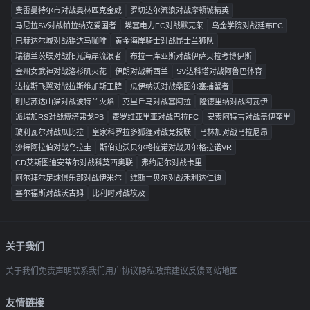
费雷曼特尔市对战奥林匹克金威
罗切达尔流浪对战摩顿城精英
马尼拉SV对战帕拉纳克爱国者
埃塞电力FC对战默克莱
乌金学院对战廷布FC
巴赫达尔城对战锡达马咖啡
黄金海岸骑士对战昆士兰狮队
瑞德兰茨联对战阳光海岸流浪者
布拉干库亚斯对战伊萨贝拉考博伊斯
金州女武神对战洛杉矶火花
伊朗对战新西兰
SV达科塔对战阿鲁巴体育
达拉斯飞翼对战拉斯维加斯王牌
瓜伊纳沃对战桑图尔塞捕蟹者
明尼苏达山猫对战波特兰火焰
克里丘马对战塞阿拉
隆德里纳对战阿瓦伊
派瑞加RS对战博塔弗戈PB
费罗维亚里亚对战巴拉FC
安索阿特吉对战盖伊奎里
玻利瓦尔对战瓜比拉
皇家科罗拉多狐狸对战竞技联
马林加对战马拉尼昂
沙特阿拉伯对战乌拉圭
斯伯迪沃贝尔格拉诺对战贝尔格拉诺VR
CD艾斯图迪安蒂尔对战科莫西奥联
弗约尼尔对战卡里
阿尔拜尔足球俱乐部对战伊米尔
维斯土贝尔对战禾利达仁迪
塞尔福斯对战沃古姆
比利时对战埃及
关于我们
关于我们
免责声明
联系我们
用户协议
隐私政策
建议反馈
网站地图
友情链接