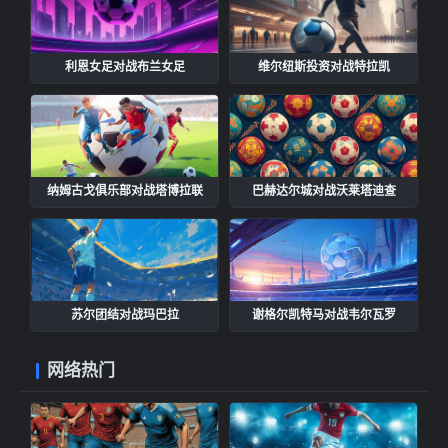
利恩女足对战布兰女足
维尔纽斯投资对战特拉凯
纳姆古戈俱乐部对战塔博拉联
巴赫达尔城对战沃莱塔迪查
苏尔团结对战玛巴拉
谢格尔凯特马对战韦尔瓦罗
网络热门