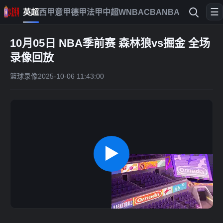
☰
英超
西甲
意甲
德甲
法甲
中超
WNBA
CBA
NBA
10月05日 NBA季前赛 森林狼vs掘金 全场
录像回放
篮球录像
2025-10-06 11:43:00
▶