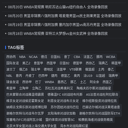
08月20日 WNBA常规赛 明尼苏达山猫vs纽约自由人 全场录像回放
08月20日 男篮非锦赛八强附加赛 喀麦隆男篮vs民主刚果男篮 全场录像回放
08月19日 男篮非锦赛八强附加赛 塞内加尔男篮vs南苏丹男篮 全场录像回放
08月18日 WNBA常规赛 亚特兰大梦想vs金州女武神 全场录像回放
TAG标签
西协丙
NBA
NCAA
德戊
日篮B1
意丁
CBA
法篮乙
挪丙
WCBA
国际友谊
美乙2
意篮甲
西篮甲
日篮B2
德篮甲
西协乙
瑞典乙
韩篮甲
波兰丁
俄乙B
瑞士甲
德地区
法篮甲
VTB联赛
俄篮超
土丙
泰乙
NBL
意丙
丹麦丁
巴西甲
捷丙
德篮乙
奥丙
法U19
以篮超
瑞典甲
球会友谊
西协甲
巴丁
WNBA
墨西乙
挪乙
土乙
阿业余
西篮乙
希篮甲
立陶甲
立陶乙
苏杜瓦对战希奥利艾
陶格夫匹尔斯对战超级星
巴夫蒙联合对战雅温得霹雳
德雅温FC II对战班布托斯
AS法普对战杜阿拉联合
维京女足对战侯尼霍斯女足
利恩女足对战布兰女足
维尔纽斯投资对战特拉凯
纳姆古戈俱乐部对战塔博拉联
苏尔团结对战玛巴拉
巴赫达尔城对战沃莱塔迪查
谢格尔凯特马对战韦尔瓦罗
太阳海岸对战钦加勒
谢格尔凯特马对战国防军ETH
埃塞电力FC对战阿瓦沙城
盟约体育对战智慧SC
帕赛航海者对战宿务精英
北京大学女篮对战上海交通大学女篮
湾水市对战珀斯红星