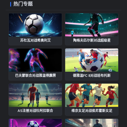
热门专题
苏杜瓦对战希奥利艾
陶格夫匹尔斯对战超级星
巴夫蒙联合对战雅温得霹雳
德雅温FC II对战班布托斯
AS法普对战杜阿拉联合
维京女足对战侯尼霍斯女足