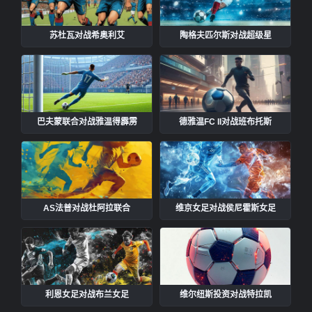
苏杜瓦对战希奥利艾
陶格夫匹尔斯对战超级星
巴夫蒙联合对战雅温得霹雳
德雅温FC II对战班布托斯
AS法普对战杜阿拉联合
维京女足对战侯尼霍斯女足
利恩女足对战布兰女足
维尔纽斯投资对战特拉凯