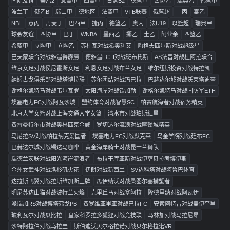
国际友谊
美乙2
意篮甲
西篮甲
日篮B2
德篮甲
西协乙
瑞典乙
韩篮甲
波兰丁
俄乙B
瑞士甲
德地区
法篮甲
VTB联赛
俄篮超
土丙
泰乙
NBL
意丙
丹麦丁
巴西甲
捷丙
德篮乙
奥丙
法U19
以篮超
瑞典甲
球会友谊
西协甲
巴丁
WNBA
墨西乙
挪乙
土乙
阿业余
西篮乙
希篮甲
立陶甲
立陶乙
苏杜瓦对战希奥利艾
陶格夫匹尔斯对战超级星
巴夫蒙联合对战雅温得霹雳
德雅温FC II对战班布托斯
AS法普对战杜阿拉联合
维京女足对战侯尼霍斯女足
利恩女足对战布兰女足
维尔纽斯投资对战特拉凯
纳姆古戈俱乐部对战塔博拉联
苏尔团结对战玛巴拉
巴赫达尔城对战沃莱塔迪查
谢格尔凯特马对战韦尔瓦罗
太阳海岸对战钦加勒
谢格尔凯特马对战国防军ETH
埃塞电力FC对战阿瓦沙城
盟约体育对战智慧SC
帕赛航海者对战宿务精英
北京大学女篮对战上海交通大学女篮
湾水市对战珀斯红星
费雷曼特尔市对战奥林匹克金威
罗切达尔流浪对战摩顿城精英
马尼拉SV对战帕拉纳克爱国者
埃塞电力FC对战默克莱
乌金学院对战廷布FC
巴赫达尔城对战锡达马咖啡
黄金海岸骑士对战昆士兰狮队
瑞德兰茨联对战阳光海岸流浪者
布拉干库亚斯对战伊萨贝拉考博伊斯
金州女武神对战洛杉矶火花
伊朗对战新西兰
SV达科塔对战阿鲁巴体育
达拉斯飞翼对战拉斯维加斯王牌
瓜伊纳沃对战桑图尔塞捕蟹者
明尼苏达山猫对战波特兰火焰
克里丘马对战塞阿拉
隆德里纳对战阿瓦伊
派瑞加RS对战博塔弗戈PB
费罗维亚里亚对战巴拉FC
安索阿特吉对战盖伊奎里
玻利瓦尔对战瓜比拉
皇家科罗拉多狐狸对战竞技联
马林加对战马拉尼昂
沙特阿拉伯对战乌拉圭
斯伯迪沃贝尔格拉诺对战贝尔格拉诺VR