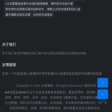
CD艾斯图迪安蒂尔对战科莫西奥联
弗约尼尔对战卡里
阿尔拜尔足球俱乐部对战伊米尔
维斯土贝尔对战禾利达仁迪
塞尔福斯对战沃古姆
比利时对战埃及
关于我们
关于我们
免责声明
联系我们
用户协议
隐私政策
建议反馈
网站地图
友情链接
百度一下
百度直播
24直播网
世界杯直播
NBA直播
英超直播
西甲直播
中超直播
↑
Copyright ©
2026
24直播网
. All Rights Reserved. 版权所有
⚽⚽绿茵直播⚽⚽专注于全球足球赛事直播服务，覆盖世界杯、欧洲杯、英超、
↓
西甲、意甲、德甲、法甲、欧冠、亚冠等热门赛事内容。实时更新比赛赛程、
比分数据、球队资讯及赛事分析，支持电脑、手机等多终端流畅访问，为广大
球迷带来稳定、快捷、高清的观赛体验，随时掌握全球足坛最新动态。