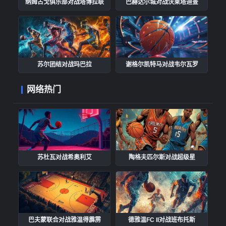
纳姆古戈俱乐部对战塔博拉联
巴赫达尔城对战沃莱塔迪查
苏尔团结对战玛巴拉
谢格尔凯特马对战韦尔瓦罗
网络热门
苏杜瓦对战希奥利艾
陶格夫匹尔斯对战超级星
巴夫蒙联合对战雅温得霹雳
德雅温FC II对战班布托斯