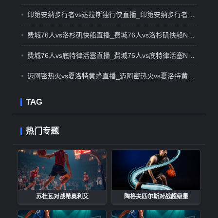
印第安纳步行者vs达拉斯独行侠直播_印第安纳步行者vs达拉斯独行侠NBA直播_印第安纳步行者vs达拉斯独行侠免费在线直播
费城76人vs洛杉矶快船直播_费城76人vs洛杉矶快船NBA直播_费城76人vs洛杉矶快船免费在线直播
费城76人vs底特律活塞直播_费城76人vs底特律活塞NBA直播_费城76人vs底特律活塞免费在线直播
迈阿密热火vs夏洛特黄蜂直播_迈阿密热火vs夏洛特黄蜂NBA直播_迈阿密热火vs夏洛特黄蜂免费在线直播
TAG
热门专题
苏杜瓦对战希奥利艾
陶格夫匹尔斯对战超级星