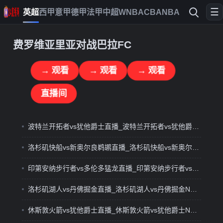
☰
英超
西甲
意甲
德甲
法甲
中超
WNBA
CBA
NBA
费罗维亚里亚对战巴拉FC
→ 观看
→ 观看
→ 观看
直播间
波特兰开拓者vs犹他爵士直播_波特兰开拓者vs犹他爵士NBA直播_波特兰开拓者vs犹他爵士免费在线直播
洛杉矶快船vs新奥尔良鹈鹕直播_洛杉矶快船vs新奥尔良鹈鹕NBA直播_洛杉矶快船vs新奥尔良鹈鹕免费在线直播
印第安纳步行者vs多伦多猛龙直播_印第安纳步行者vs多伦多猛龙NBA直播_印第安纳步行者vs多伦多猛龙免费在线直播
洛杉矶湖人vs丹佛掘金直播_洛杉矶湖人vs丹佛掘金NBA直播_洛杉矶湖人vs丹佛掘金免费在线直播
休斯敦火箭vs犹他爵士直播_休斯敦火箭vs犹他爵士NBA直播_休斯敦火箭vs犹他爵士免费在线直播