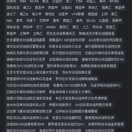
西协丙
NBA
NCAA
德戊
日篮B1
意丁
CBA
法篮乙
挪丙
WCBA
国际友谊
美乙2
意篮甲
西篮甲
日篮B2
德篮甲
西协乙
瑞典乙
韩篮甲
波兰丁
俄乙B
瑞士甲
德地区
法篮甲
VTB联赛
俄篮超
土丙
泰乙
NBL
意丙
丹麦丁
巴西甲
捷丙
德篮乙
奥丙
法U19
以篮超
瑞典甲
球会友谊
西协甲
巴丁
WNBA
墨西乙
挪乙
土乙
阿业余
西篮乙
希篮甲
立陶甲
立陶乙
苏杜瓦对战希奥利艾
陶格夫匹尔斯对战超级星
巴夫蒙联合对战雅温得霹雳
德雅温FC II对战班布托斯
AS法普对战杜阿拉联合
维京女足对战侯尼霍斯女足
利恩女足对战布兰女足
维尔纽斯投资对战特拉凯
纳姆古戈俱乐部对战塔博拉联
苏尔团结对战玛巴拉
巴赫达尔城对战沃莱塔迪查
谢格尔凯特马对战韦尔瓦罗
太阳海岸对战钦加勒
谢格尔凯特马对战国防军ETH
埃塞电力FC对战阿瓦沙城
盟约体育对战智慧SC
帕赛航海者对战宿务精英
北京大学女篮对战上海交通大学女篮
湾水市对战珀斯红星
费雷曼特尔市对战奥林匹克金威
罗切达尔流浪对战摩顿城精英
马尼拉SV对战帕拉纳克爱国者
埃塞电力FC对战默克莱
乌金学院对战廷布FC
巴赫达尔城对战锡达马咖啡
黄金海岸骑士对战昆士兰狮队
瑞德兰茨联对战阳光海岸流浪者
布拉干库亚斯对战伊萨贝拉考博伊斯
金州女武神对战洛杉矶火花
伊朗对战新西兰
SV达科塔对战阿鲁巴体育
达拉斯飞翼对战拉斯维加斯王牌
瓜伊纳沃对战桑图尔塞捕蟹者
明尼苏达山猫对战波特兰火焰
克里丘马对战塞阿拉
隆德里纳对战阿瓦伊
派瑞加RS对战博塔弗戈PB
费罗维亚里亚对战巴拉FC
安索阿特吉对战盖伊奎里
玻利瓦尔对战瓜比拉
皇家科罗拉多狐狸对战竞技联
马林加对战马拉尼昂