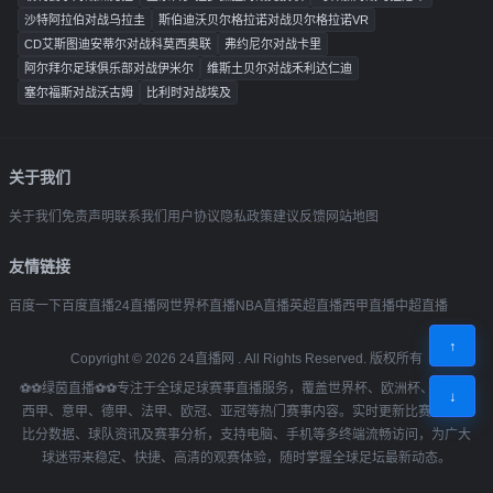
沙特阿拉伯对战乌拉圭
斯伯迪沃贝尔格拉诺对战贝尔格拉诺VR
CD艾斯图迪安蒂尔对战科莫西奥联
弗约尼尔对战卡里
阿尔拜尔足球俱乐部对战伊米尔
维斯土贝尔对战禾利达仁迪
塞尔福斯对战沃古姆
比利时对战埃及
关于我们
关于我们
免责声明
联系我们
用户协议
隐私政策
建议反馈
网站地图
友情链接
百度一下
百度直播
24直播网
世界杯直播
NBA直播
英超直播
西甲直播
中超直播
↑
Copyright ©
2026
24直播网
. All Rights Reserved. 版权所有
⚽⚽绿茵直播⚽⚽专注于全球足球赛事直播服务，覆盖世界杯、欧洲杯、英超、
↓
西甲、意甲、德甲、法甲、欧冠、亚冠等热门赛事内容。实时更新比赛赛程、
比分数据、球队资讯及赛事分析，支持电脑、手机等多终端流畅访问，为广大
球迷带来稳定、快捷、高清的观赛体验，随时掌握全球足坛最新动态。