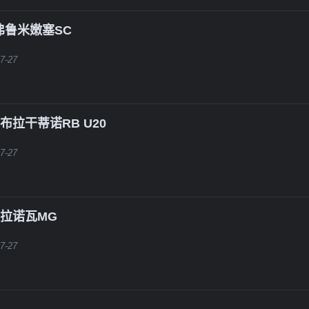
弗鲁米嫩塞SC
7-27
布拉干蒂诺RB U20
7-27
拉诺瓦MG
7-27