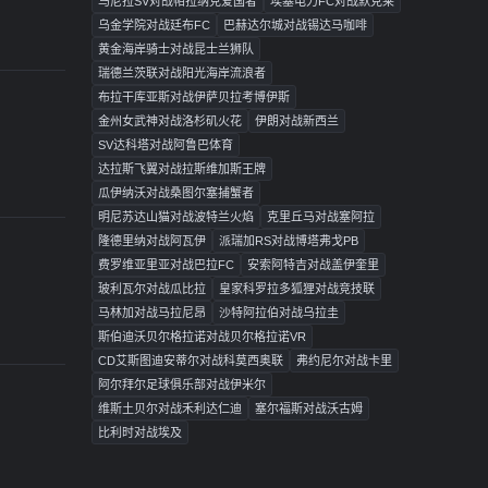
马尼拉SV对战帕拉纳克爱国者
埃塞电力FC对战默克莱
乌金学院对战廷布FC
巴赫达尔城对战锡达马咖啡
黄金海岸骑士对战昆士兰狮队
瑞德兰茨联对战阳光海岸流浪者
布拉干库亚斯对战伊萨贝拉考博伊斯
金州女武神对战洛杉矶火花
伊朗对战新西兰
SV达科塔对战阿鲁巴体育
达拉斯飞翼对战拉斯维加斯王牌
瓜伊纳沃对战桑图尔塞捕蟹者
明尼苏达山猫对战波特兰火焰
克里丘马对战塞阿拉
隆德里纳对战阿瓦伊
派瑞加RS对战博塔弗戈PB
费罗维亚里亚对战巴拉FC
安索阿特吉对战盖伊奎里
玻利瓦尔对战瓜比拉
皇家科罗拉多狐狸对战竞技联
马林加对战马拉尼昂
沙特阿拉伯对战乌拉圭
斯伯迪沃贝尔格拉诺对战贝尔格拉诺VR
CD艾斯图迪安蒂尔对战科莫西奥联
弗约尼尔对战卡里
阿尔拜尔足球俱乐部对战伊米尔
维斯土贝尔对战禾利达仁迪
塞尔福斯对战沃古姆
比利时对战埃及