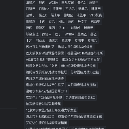
法篮乙
挪丙
WCBA
国际友谊
美乙2
意篮甲
西篮甲
日篮B2
德篮甲
西协乙
瑞典乙
韩篮甲
波兰丁
俄乙B
瑞士甲
德地区
法篮甲
VTB联赛
俄篮超
土丙
泰乙
NBL
意丙
丹麦丁
巴西甲
捷丙
德篮乙
奥丙
法U19
以篮超
瑞典甲
球会友谊
西协甲
巴丁
WNBA
墨西乙
挪乙
土乙
阿业余
西篮乙
希篮甲
立陶甲
立陶乙
苏杜瓦对战希奥利艾
陶格夫匹尔斯对战超级星
巴夫蒙联合对战雅温得霹雳
德雅温FC II对战班布托斯
AS法普对战杜阿拉联合
维京女足对战侯尼霍斯女足
利恩女足对战布兰女足
维尔纽斯投资对战特拉凯
纳姆古戈俱乐部对战塔博拉联
苏尔团结对战玛巴拉
巴赫达尔城对战沃莱塔迪查
谢格尔凯特马对战韦尔瓦罗
太阳海岸对战钦加勒
谢格尔凯特马对战国防军ETH
埃塞电力FC对战阿瓦沙城
盟约体育对战智慧SC
帕赛航海者对战宿务精英
北京大学女篮对战上海交通大学女篮
湾水市对战珀斯红星
费雷曼特尔市对战奥林匹克金威
罗切达尔流浪对战摩顿城精英