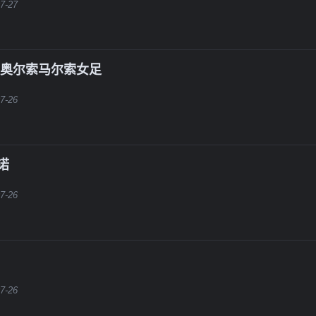
7-27
S奥尔索马尔索女足
7-26
诺
7-26
7-26