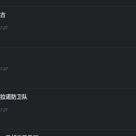
罗古
7-27
7-27
格拉诺防卫队
7-27