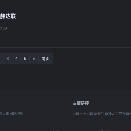
罗赫达联
7-26
3
4
5
»
尾页
友情链接
议反馈
网站地图
百度一下
百度直播
24直播网
世界杯直