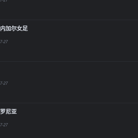
7-27
塞内加尔女足
7-27
7-27
普罗尼亚
7-27