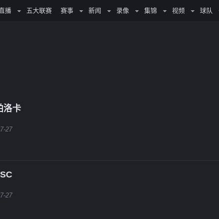
直播
五大联赛
赛事
新闻
录像
集锦
视频
球队
帕洛卡
7-27
SC
7-27