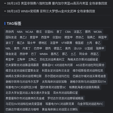
08月19日 男篮非锦赛八强附加赛 塞内加尔男篮vs南苏丹男篮 全场录像回放
08月18日 WNBA常规赛 亚特兰大梦想vs金州女武神 全场录像回放
TAG标签
西协丙
NBA
NCAA
德戊
日篮B1
意丁
CBA
法篮乙
挪丙
WCBA
国际友谊
美乙2
意篮甲
西篮甲
日篮B2
德篮甲
西协乙
瑞典乙
韩篮甲
波兰丁
俄乙B
瑞士甲
德地区
法篮甲
VTB联赛
俄篮超
土丙
泰乙
NBL
意丙
丹麦丁
巴西甲
捷丙
德篮乙
奥丙
法U19
以篮超
瑞典甲
球会友谊
西协甲
巴丁
WNBA
墨西乙
挪乙
土乙
阿业余
西篮乙
希篮甲
立陶甲
立陶乙
苏杜瓦对战希奥利艾
陶格夫匹尔斯对战超级星
巴夫蒙联合对战雅温得霹雳
德雅温FC II对战班布托斯
AS法普对战杜阿拉联合
维京女足对战侯尼霍斯女足
利恩女足对战布兰女足
维尔纽斯投资对战特拉凯
纳姆古戈俱乐部对战塔博拉联
苏尔团结对战玛巴拉
巴赫达尔城对战沃莱塔迪查
谢格尔凯特马对战韦尔瓦罗
太阳海岸对战钦加勒
谢格尔凯特马对战国防军ETH
埃塞电力FC对战阿瓦沙城
盟约体育对战智慧SC
帕赛航海者对战宿务精英
北京大学女篮对战上海交通大学女篮
湾水市对战珀斯红星
费雷曼特尔市对战奥林匹克金威
罗切达尔流浪对战摩顿城精英
马尼拉SV对战帕拉纳克爱国者
埃塞电力FC对战默克莱
乌金学院对战廷布FC
巴赫达尔城对战锡达马咖啡
黄金海岸骑士对战昆士兰狮队