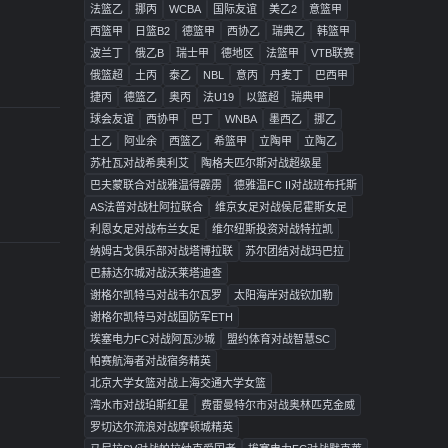
法篮乙
挪丙
WCBA
国际友谊
美乙2
意篮甲
西篮甲
日篮B2
德篮甲
西协乙
瑞典乙
韩篮甲
波兰丁
俄乙B
瑞士甲
德地区
法篮甲
VTB联赛
俄篮超
土丙
泰乙
NBL
意丙
丹麦丁
巴西甲
捷丙
德篮乙
奥丙
法U19
以篮超
瑞典甲
球会友谊
西协甲
巴丁
WNBA
墨西乙
挪乙
土乙
阿业余
西篮乙
希篮甲
立陶甲
立陶乙
苏杜瓦对战希奥利艾
陶格夫匹尔斯对战超级星
巴夫蒙联合对战雅温得霹雳
德雅温FC II对战班布托斯
AS法普对战杜阿拉联合
维京女足对战侯尼霍斯女足
利恩女足对战布兰女足
维尔纽斯投资对战特拉凯
纳姆古戈俱乐部对战塔博拉联
苏尔团结对战玛巴拉
巴赫达尔城对战沃莱塔迪查
谢格尔凯特马对战韦尔瓦罗
太阳海岸对战钦加勒
谢格尔凯特马对战国防军ETH
埃塞电力FC对战阿瓦沙城
盟约体育对战智慧SC
帕赛航海者对战宿务精英
北京大学女篮对战上海交通大学女篮
湾水市对战珀斯红星
费雷曼特尔市对战奥林匹克金威
罗切达尔流浪对战摩顿城精英