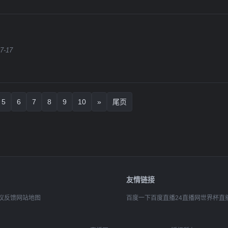
7-17
5
6
7
8
9
10
»
尾页
友情链接
议反馈
网站地图
百度一下
百度直播
24直播网
世界杯直