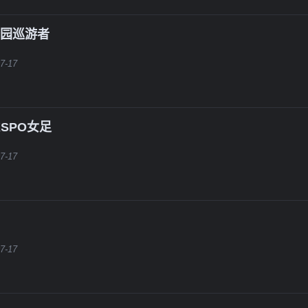
公园巡游者
7-17
SPO女足
7-17
7-17