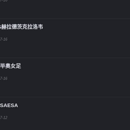
7-16
VS赫拉德茨克拉洛韦
7-16
鲁毕奥女足
7-16
SAESA
7-12