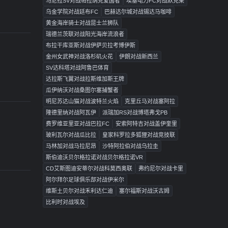
马尼拉SV对战帕拉纳克爱国者
埃塞电力FC对战默克莱
乌金学院对战廷布FC
巴赫达尔城对战锡达马咖啡
黄金海岸骑士对战昆士兰狮队
瑞德兰茨联对战阳光海岸流浪者
布拉干库亚斯对战伊萨贝拉考博伊斯
金州女武神对战洛杉矶火花
伊朗对战新西兰
SV达科塔对战阿鲁巴体育
达拉斯飞翼对战拉斯维加斯王牌
瓜伊纳沃对战桑图尔塞捕蟹者
明尼苏达山猫对战波特兰火焰
克里丘马对战塞阿拉
隆德里纳对战阿瓦伊
派瑞加RS对战博塔弗戈PB
费罗维亚里亚对战巴拉FC
安索阿特吉对战盖伊奎里
玻利瓦尔对战瓜比拉
皇家科罗拉多狐狸对战竞技联
马林加对战马拉尼昂
沙特阿拉伯对战乌拉圭
斯伯迪沃贝尔格拉诺对战贝尔格拉诺VR
CD艾斯图迪安蒂尔对战科莫西奥联
弗约尼尔对战卡里
阿尔拜尔足球俱乐部对战伊米尔
维斯土贝尔对战禾利达仁迪
塞尔福斯对战沃古姆
比利时对战埃及