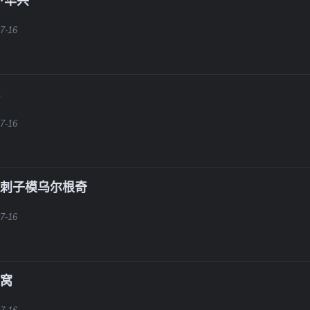
·华兴
7-16
7-16
花刺子模乌尔根奇
7-16
热窝