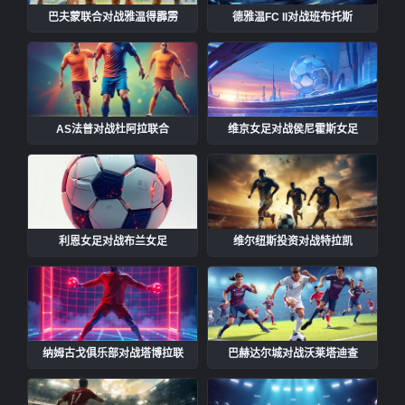
巴夫蒙联合对战雅温得霹雳
德雅温FC II对战班布托斯
AS法普对战杜阿拉联合
维京女足对战侯尼霍斯女足
利恩女足对战布兰女足
维尔纽斯投资对战特拉凯
纳姆古戈俱乐部对战塔博拉联
巴赫达尔城对战沃莱塔迪查