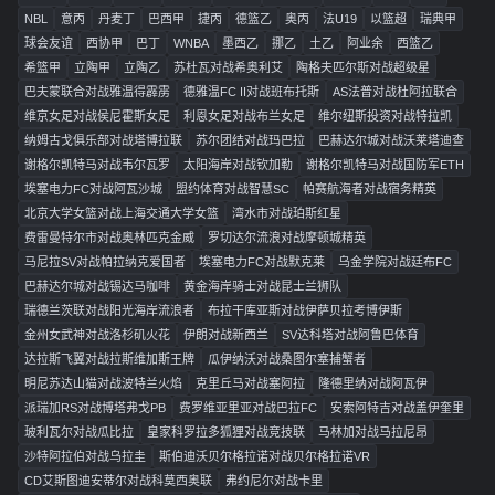
NBL
意丙
丹麦丁
巴西甲
捷丙
德篮乙
奥丙
法U19
以篮超
瑞典甲
球会友谊
西协甲
巴丁
WNBA
墨西乙
挪乙
土乙
阿业余
西篮乙
希篮甲
立陶甲
立陶乙
苏杜瓦对战希奥利艾
陶格夫匹尔斯对战超级星
巴夫蒙联合对战雅温得霹雳
德雅温FC II对战班布托斯
AS法普对战杜阿拉联合
维京女足对战侯尼霍斯女足
利恩女足对战布兰女足
维尔纽斯投资对战特拉凯
纳姆古戈俱乐部对战塔博拉联
苏尔团结对战玛巴拉
巴赫达尔城对战沃莱塔迪查
谢格尔凯特马对战韦尔瓦罗
太阳海岸对战钦加勒
谢格尔凯特马对战国防军ETH
埃塞电力FC对战阿瓦沙城
盟约体育对战智慧SC
帕赛航海者对战宿务精英
北京大学女篮对战上海交通大学女篮
湾水市对战珀斯红星
费雷曼特尔市对战奥林匹克金威
罗切达尔流浪对战摩顿城精英
马尼拉SV对战帕拉纳克爱国者
埃塞电力FC对战默克莱
乌金学院对战廷布FC
巴赫达尔城对战锡达马咖啡
黄金海岸骑士对战昆士兰狮队
瑞德兰茨联对战阳光海岸流浪者
布拉干库亚斯对战伊萨贝拉考博伊斯
金州女武神对战洛杉矶火花
伊朗对战新西兰
SV达科塔对战阿鲁巴体育
达拉斯飞翼对战拉斯维加斯王牌
瓜伊纳沃对战桑图尔塞捕蟹者
明尼苏达山猫对战波特兰火焰
克里丘马对战塞阿拉
隆德里纳对战阿瓦伊
派瑞加RS对战博塔弗戈PB
费罗维亚里亚对战巴拉FC
安索阿特吉对战盖伊奎里
玻利瓦尔对战瓜比拉
皇家科罗拉多狐狸对战竞技联
马林加对战马拉尼昂
沙特阿拉伯对战乌拉圭
斯伯迪沃贝尔格拉诺对战贝尔格拉诺VR
CD艾斯图迪安蒂尔对战科莫西奥联
弗约尼尔对战卡里