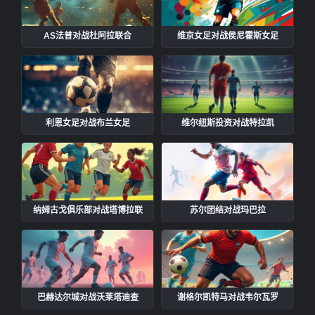
AS法普对战杜阿拉联合
维京女足对战侯尼霍斯女足
利恩女足对战布兰女足
维尔纽斯投资对战特拉凯
纳姆古戈俱乐部对战塔博拉联
苏尔团结对战玛巴拉
巴赫达尔城对战沃莱塔迪查
谢格尔凯特马对战韦尔瓦罗