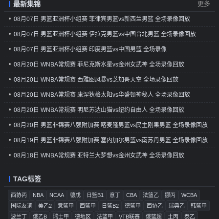
最新集锦
更多
08月07日 男篮亚洲杯小组赛 菲律宾男篮vs新西兰男篮 全场录像回放
08月07日 男篮亚洲杯小组赛 伊拉克男篮vs中国台北男篮 全场录像回放
08月07日 男篮亚洲杯小组赛 印度男篮vs中国男篮 全场录像
08月20日 WNBA常规赛 菲尼克斯水星vs金州女武神 全场录像回放
08月20日 WNBA常规赛 西雅图风暴vs芝加哥天空 全场录像回放
08月20日 WNBA常规赛 康涅狄格太阳vs华盛顿神秘人 全场录像回放
08月20日 WNBA常规赛 明尼苏达山猫vs纽约自由人 全场录像回放
08月20日 男篮非锦赛八强附加赛 喀麦隆男篮vs民主刚果男篮 全场录像回放
08月19日 男篮非锦赛八强附加赛 塞内加尔男篮vs南苏丹男篮 全场录像回放
08月18日 WNBA常规赛 亚特兰大梦想vs金州女武神 全场录像回放
TAG标签
西协丙
NBA
NCAA
德戊
日篮B1
意丁
CBA
法篮乙
挪丙
WCBA
国际友谊
美乙2
意篮甲
西篮甲
日篮B2
德篮甲
西协乙
瑞典乙
韩篮甲
波兰丁
俄乙B
瑞士甲
德地区
法篮甲
VTB联赛
俄篮超
土丙
泰乙