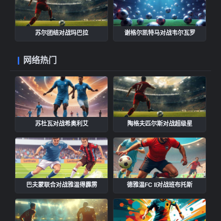
苏尔团结对战玛巴拉
谢格尔凯特马对战韦尔瓦罗
网络热门
苏杜瓦对战希奥利艾
陶格夫匹尔斯对战超级星
巴夫蒙联合对战雅温得霹雳
德雅温FC II对战班布托斯