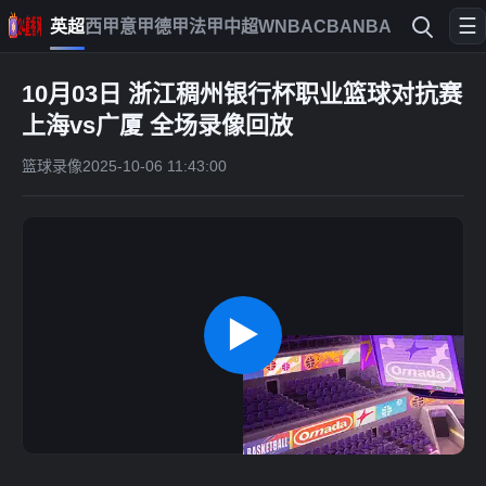
☰
英超
西甲
意甲
德甲
法甲
中超
WNBA
CBA
NBA
10月03日 浙江稠州银行杯职业篮球对抗赛
上海vs广厦 全场录像回放
篮球录像
2025-10-06 11:43:00
▶