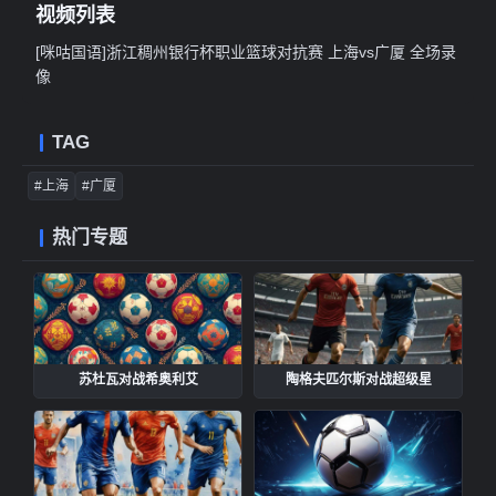
视频列表
[咪咕国语]浙江稠州银行杯职业篮球对抗赛 上海vs广厦 全场录
像
TAG
#上海
#广厦
热门专题
苏杜瓦对战希奥利艾
陶格夫匹尔斯对战超级星