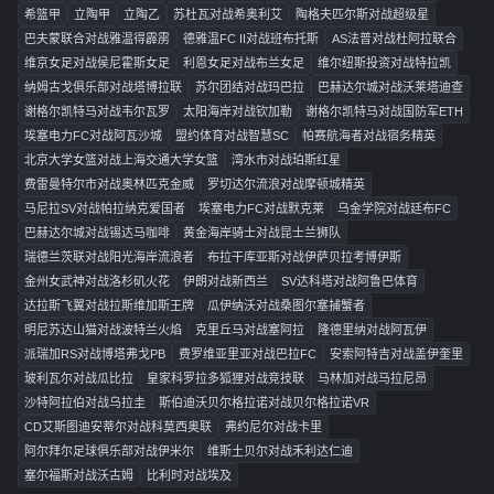
希篮甲
立陶甲
立陶乙
苏杜瓦对战希奥利艾
陶格夫匹尔斯对战超级星
巴夫蒙联合对战雅温得霹雳
德雅温FC II对战班布托斯
AS法普对战杜阿拉联合
维京女足对战侯尼霍斯女足
利恩女足对战布兰女足
维尔纽斯投资对战特拉凯
纳姆古戈俱乐部对战塔博拉联
苏尔团结对战玛巴拉
巴赫达尔城对战沃莱塔迪查
谢格尔凯特马对战韦尔瓦罗
太阳海岸对战钦加勒
谢格尔凯特马对战国防军ETH
埃塞电力FC对战阿瓦沙城
盟约体育对战智慧SC
帕赛航海者对战宿务精英
北京大学女篮对战上海交通大学女篮
湾水市对战珀斯红星
费雷曼特尔市对战奥林匹克金威
罗切达尔流浪对战摩顿城精英
马尼拉SV对战帕拉纳克爱国者
埃塞电力FC对战默克莱
乌金学院对战廷布FC
巴赫达尔城对战锡达马咖啡
黄金海岸骑士对战昆士兰狮队
瑞德兰茨联对战阳光海岸流浪者
布拉干库亚斯对战伊萨贝拉考博伊斯
金州女武神对战洛杉矶火花
伊朗对战新西兰
SV达科塔对战阿鲁巴体育
达拉斯飞翼对战拉斯维加斯王牌
瓜伊纳沃对战桑图尔塞捕蟹者
明尼苏达山猫对战波特兰火焰
克里丘马对战塞阿拉
隆德里纳对战阿瓦伊
派瑞加RS对战博塔弗戈PB
费罗维亚里亚对战巴拉FC
安索阿特吉对战盖伊奎里
玻利瓦尔对战瓜比拉
皇家科罗拉多狐狸对战竞技联
马林加对战马拉尼昂
沙特阿拉伯对战乌拉圭
斯伯迪沃贝尔格拉诺对战贝尔格拉诺VR
CD艾斯图迪安蒂尔对战科莫西奥联
弗约尼尔对战卡里
阿尔拜尔足球俱乐部对战伊米尔
维斯土贝尔对战禾利达仁迪
塞尔福斯对战沃古姆
比利时对战埃及