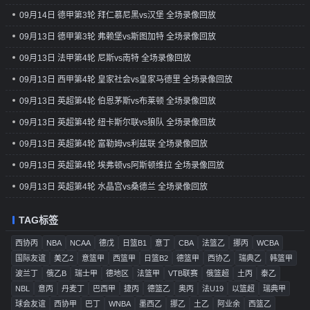
09月14日 德甲第3轮 拜仁慕尼黑vs汉堡 全场录像回放
09月13日 德甲第3轮 弗赖堡vs斯图加特 全场录像回放
09月13日 法甲第4轮 尼斯vs南特 全场录像回放
09月13日 西甲第4轮 皇家社会vs皇家马德里 全场录像回放
09月13日 英超第4轮 伯恩茅斯vs布莱顿 全场录像回放
09月13日 英超第4轮 纽卡斯尔联vs狼队 全场录像回放
09月13日 英超第4轮 富勒姆vs利兹联 全场录像回放
09月13日 英超第4轮 埃弗顿vs阿斯顿维拉 全场录像回放
09月13日 英超第4轮 水晶宫vs桑德兰 全场录像回放
TAG标签
西协丙
NBA
NCAA
德戊
日篮B1
意丁
CBA
法篮乙
挪丙
WCBA
国际友谊
美乙2
意篮甲
西篮甲
日篮B2
德篮甲
西协乙
瑞典乙
韩篮甲
波兰丁
俄乙B
瑞士甲
德地区
法篮甲
VTB联赛
俄篮超
土丙
泰乙
NBL
意丙
丹麦丁
巴西甲
捷丙
德篮乙
奥丙
法U19
以篮超
瑞典甲
球会友谊
西协甲
巴丁
WNBA
墨西乙
挪乙
土乙
阿业余
西篮乙