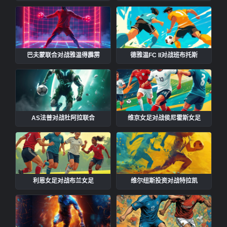
巴夫蒙联合对战雅温得霹雳
德雅温FC II对战班布托斯
AS法普对战杜阿拉联合
维京女足对战侯尼霍斯女足
利恩女足对战布兰女足
维尔纽斯投资对战特拉凯