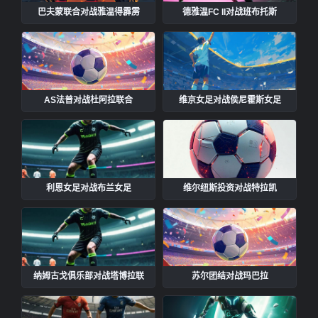
巴夫蒙联合对战雅温得霹雳
德雅温FC II对战班布托斯
AS法普对战杜阿拉联合
维京女足对战侯尼霍斯女足
利恩女足对战布兰女足
维尔纽斯投资对战特拉凯
纳姆古戈俱乐部对战塔博拉联
苏尔团结对战玛巴拉