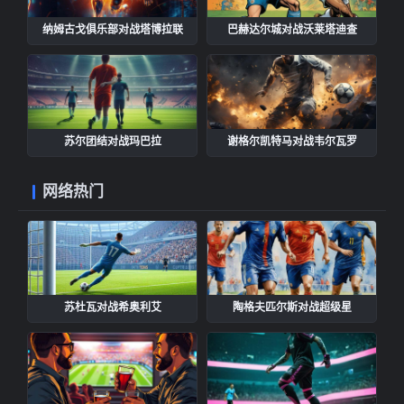
纳姆古戈俱乐部对战塔博拉联
巴赫达尔城对战沃莱塔迪查
苏尔团结对战玛巴拉
谢格尔凯特马对战韦尔瓦罗
网络热门
苏杜瓦对战希奥利艾
陶格夫匹尔斯对战超级星