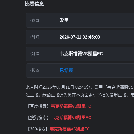
比赛信息
爱甲
赛事
2026-07-11 02:45:00
时间
韦克斯福德VS凯里FC
对阵
已结束
状态
北京时间2026年07月11日 02:45分，爱甲【韦克斯
过直播。绿茵直播还为您在本页面索引了相关爱甲直播、韦
【百度搜索】
韦克斯福德VS凯里FC
【搜狗搜索】
韦克斯福德VS凯里FC
【360搜索】
韦克斯福德VS凯里FC