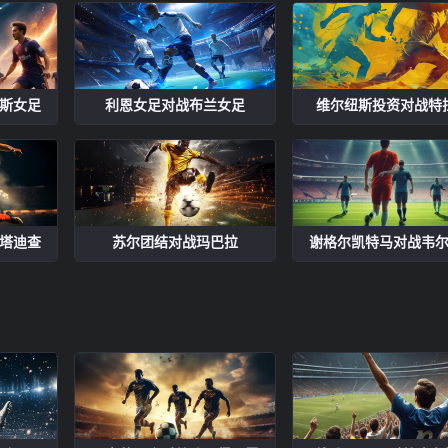
斯女足
利恩女足对战布兰女足
维尔纽斯投资对战特
塔迪查
苏尔团结对战玛巴拉
谢格尔凯特马对战韦